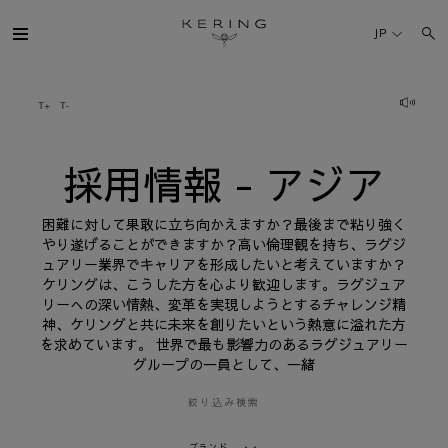
採
用
JP
情
報
-
ア
ケリング・グループ
ジ
ア
ブランド
採用情報 - アジア
人材
困難に対して果敢に立ち向かえますか？最後まで粘り強く
やり遂げることができますか？高い倫理観を持ち、ラグジ
ュアリー業界でキャリアを形成したいと考えていますか？
サステナビリティ
ケリングは、こうした方を心より歓迎します。ラグジュア
リーへの深い情熱、変革を実現しようとするチャレンジ精
神、ケリングと共に未来を創りたいという熱意に溢れた方
FINANCE
を求めています。 世界で最も影響力のあるラグジュアリー
グループの一員として、一緒
プレスルーム
絞り込み検索
採用情報
ブランド