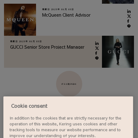
掲載日
2026年 08月 06日
McQueen Client Advisor
掲載日
2026年 08月 06日
GUCCI Senior Store Project Manager
さらに読み込む
Cookie consent
In addition to the cookies that are strictly necessary for the
ジョブアラートを設定する
operation of this website, Kering uses cookies and other
tracking tools to measure our website performance and to
improve our understanding of your interests.