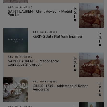
掲載日
2026年 08月 06日
SAINT LAURENT Client Advisor - Madrid
Pop Up
掲載日
2026年 08月 06日
KERING Data Platform Engineer
掲載日
2026年 08月 06日
SAINT LAURENT - Responsable
Logistique Showroom
掲載日
2026年 08月 06日
GINORI 1735 - Addetta/o al Robot
Aerografo
掲載日
2026年 08月 06日