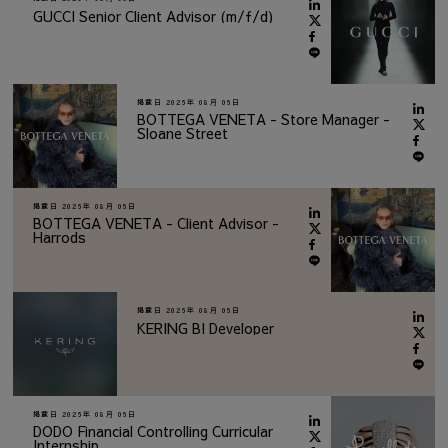
GUCCI Senior Client Advisor (m/f/d)
掲載日
2026年 08月 06日
BOTTEGA VENETA - Store Manager -
Sloane Street
掲載日
2026年 08月 06日
BOTTEGA VENETA - Client Advisor -
Harrods
掲載日
2026年 08月 06日
KERING BI Developer
掲載日
2026年 08月 06日
DODO Financial Controlling Curricular
Internship