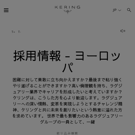
採
用
JP
情
報
-
ヨ
ケリング・グループ
ー
ロ
ッ
パ
ブランド
採用情報 - ヨーロッ
パ
人材
困難に対して果敢に立ち向かえますか？最後まで粘り強く
サステナビリティ
やり遂げることができますか？高い倫理観を持ち、ラグジ
ュアリー業界でキャリアを形成したいと考えていますか？
ケリングは、こうした方を心より歓迎します。ラグジュア
FINANCE
リーへの深い情熱、変革を実現しようとするチャレンジ精
神、ケリングと共に未来を創りたいという熱意に溢れた方
を求めています。 世界で最も影響力のあるラグジュアリー
プレスルーム
グループの一員として、一緒
採用情報
絞り込み検索