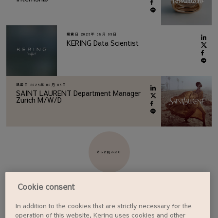
掲載日
2026年 08月 06日
KERING Data Scientist
掲載日
2026年 08月 06日
SAINT LAURENT Department Manager
Zurich M/W/D
さらに読み込む
Cookie consent
In addition to the cookies that are strictly necessary for the
ジョブアラートを設定する
operation of this website, Kering uses cookies and other