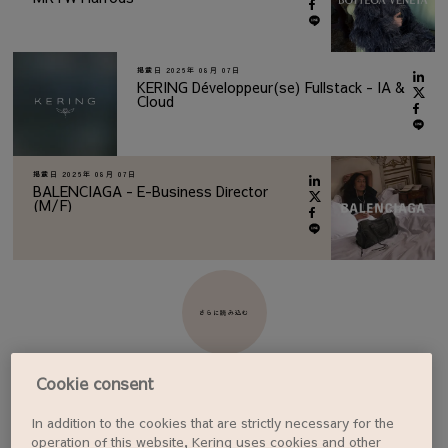
掲載日
2026年 08月 07日
KERING Développeur(se) Fullstack - IA &
Cloud
掲載日
2026年 08月 07日
BALENCIAGA - E-Business Director
(M/F)
さらに読み込む
Cookie consent
In addition to the cookies that are strictly necessary for the
ジョブアラートを設定する
operation of this website, Kering uses cookies and other