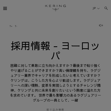
採
用
JP
情
報
-
ヨ
ケリング・グループ
ー
ロ
ッ
パ
ブランド
採用情報 - ヨーロッ
パ
人材
困難に対して果敢に立ち向かえますか？最後まで粘り強く
サステナビリティ
やり遂げることができますか？高い倫理観を持ち、ラグジ
ュアリー業界でキャリアを形成したいと考えていますか？
ケリングは、こうした方を心より歓迎します。ラグジュア
FINANCE
リーへの深い情熱、変革を実現しようとするチャレンジ精
神、ケリングと共に未来を創りたいという熱意に溢れた方
を求めています。 世界で最も影響力のあるラグジュアリー
プレスルーム
グループの一員として、一緒
採用情報
絞り込み検索