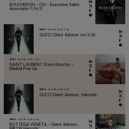
BOUCHERON - CDI - Executive Sales
Associate F/H/X
掲載日
2026年 08月 07日
GUCCI Client Advisor (m/f/d)
掲載日
2026年 08月 07日
SAINT LAURENT Store Director -
Madrid Pop Up
掲載日
2026年 08月 07日
GUCCI Client Advisor, Harrods
掲載日
2026年 08月 07日
BOTTEGA VENETA - Client Advisor,
MRTW Harrods