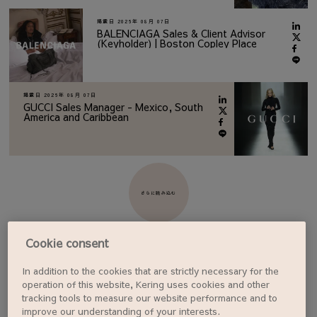
掲載日
2026年 08月 07日
BALENCIAGA Sales & Client Advisor
(Keyholder) | Boston Copley Place
掲載日
2026年 08月 07日
GUCCI Sales Manager - Mexico, South
America and Caribbean
さらに読み込む
Cookie consent
In addition to the cookies that are strictly necessary for the
ジョブアラートを設定する
operation of this website, Kering uses cookies and other
tracking tools to measure our website performance and to
improve our understanding of your interests.