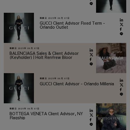
掲載日
2026年 08月 07日
GUCCI Client Advisor Fixed Term -
Orlando Outlet
掲載日
2026年 08月 07日
BALENCIAGA Sales & Client Advisor
(Keyholder) | Holt Renfrew Bloor
掲載日
2026年 08月 07日
GUCCI Client Advisor - Orlando Millenia
掲載日
2026年 08月 07日
BOTTEGA VENETA Client Advisor, NY
Flagship