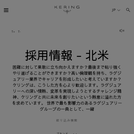
採
用
JP
情
報
-
北
ケリング・グループ
米
ブランド
採用情報 - 北米
人材
困難に対して果敢に立ち向かえますか？最後まで粘り強く
やり遂げることができますか？高い倫理観を持ち、ラグジ
ュアリー業界でキャリアを形成したいと考えていますか？
サステナビリティ
ケリングは、こうした方を心より歓迎します。ラグジュア
リーへの深い情熱、変革を実現しようとするチャレンジ精
神、ケリングと共に未来を創りたいという熱意に溢れた方
FINANCE
を求めています。 世界で最も影響力のあるラグジュアリー
グループの一員として、一緒
プレスルーム
絞り込み検索
採用情報
ブランド