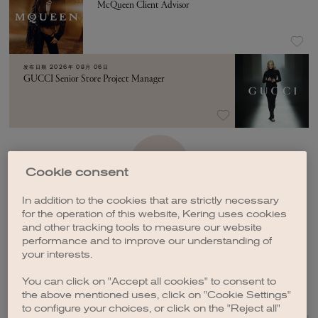
McQueen Client Advisor
发布日期
2026年 08月 06日
GUCCI Senior Store Project Manager
加载更多
Cookie consent
In addition to the cookies that are strictly necessary
for the operation of this website, Kering uses cookies
and other tracking tools to measure our website
performance and to improve our understanding of
your interests.
创建职位订阅
You can click on "Accept all cookies" to consent to
the above mentioned uses, click on "Cookie Settings"
to configure your choices, or click on the "Reject all"