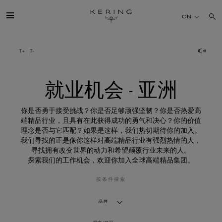
就
业
CN
机
会
-
亚
开云简介
洲
旗下品牌
就业机会 - 亚洲
人才
你是否勇于接受挑战？你是否足够顽强坚韧？你是否热爱高
端精品行业，且具有在此获得成功的勇气和决心？你的价值
理念是否与它匹配？如果是这样，我们热切期待你的加入。
可持续发展
我们寻找的正是像你这样对高端精品行业有强烈热情的人，
寻找拥有改变世界的动力和希望颠覆行业未来的人。
探索我们的工作机会，欢迎你加入全球高端精品集团。
FINANCE
按条件搜索
媒体
品牌
加入我们