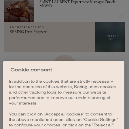
SAINT LAURENT Department Manager Zurich
M/W/D
发布日期
2026年 08月 06日
KERING Data Engineer
加载更多
Cookie consent
In addition to the cookies that are strictly necessary
for the operation of this website, Kering uses cookies
and other tracking tools to measure our website
performance and to improve our understanding of
your interests.
创建职位订阅
You can click on "Accept all cookies" to consent to
the above mentioned uses, click on "Cookie Settings"
to configure your choices, or click on the "Reject all"