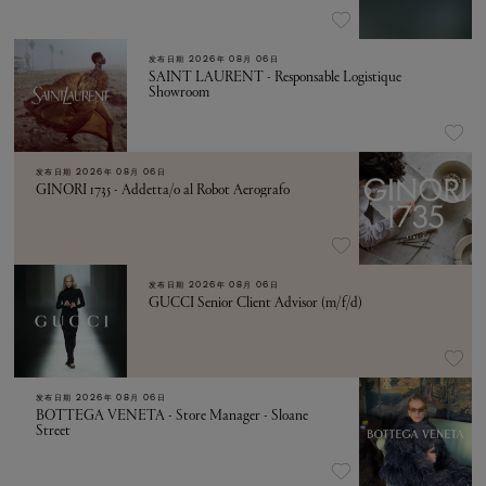
发布日期
2026年 08月 06日
SAINT LAURENT - Responsable Logistique
Showroom
发布日期
2026年 08月 06日
GINORI 1735 - Addetta/o al Robot Aerografo
发布日期
2026年 08月 06日
GUCCI Senior Client Advisor (m/f/d)
发布日期
2026年 08月 06日
BOTTEGA VENETA - Store Manager - Sloane
Street