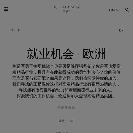
就
业
CN
机
会
-
欧
开云简介
洲
旗下品牌
就业机会 - 欧洲
人才
你是否勇于接受挑战？你是否足够顽强坚韧？你是否热爱高
端精品行业，且具有在此获得成功的勇气和决心？你的价值
理念是否与它匹配？如果是这样，我们热切期待你的加入。
可持续发展
我们寻找的正是像你这样对高端精品行业有强烈热情的人，
寻找拥有改变世界的动力和希望颠覆行业未来的人。
探索我们的工作机会，欢迎你加入全球高端精品集团。
FINANCE
按条件搜索
媒体
品牌
加入我们