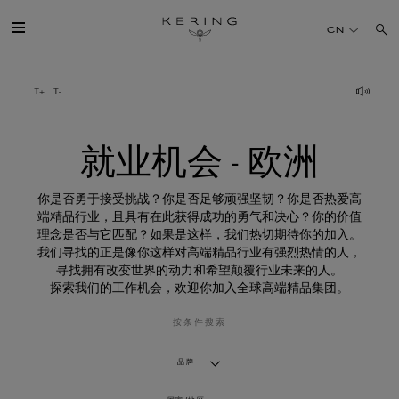
就
业
CN
机
会
-
欧
开云简介
洲
旗下品牌
就业机会 - 欧洲
人才
你是否勇于接受挑战？你是否足够顽强坚韧？你是否热爱高
端精品行业，且具有在此获得成功的勇气和决心？你的价值
理念是否与它匹配？如果是这样，我们热切期待你的加入。
可持续发展
我们寻找的正是像你这样对高端精品行业有强烈热情的人，
寻找拥有改变世界的动力和希望颠覆行业未来的人。
探索我们的工作机会，欢迎你加入全球高端精品集团。
FINANCE
按条件搜索
媒体
品牌
加入我们