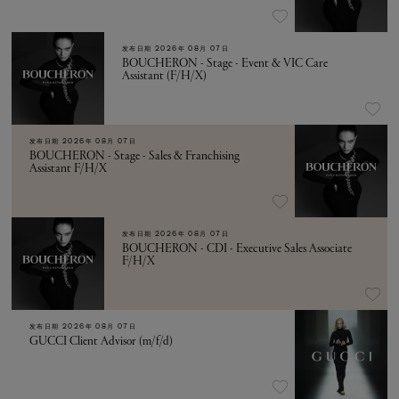
发布日期
2026年 08月 07日
BOUCHERON - Stage - Event & VIC Care
Assistant (F/H/X)
发布日期
2026年 08月 07日
BOUCHERON - Stage - Sales & Franchising
Assistant F/H/X
发布日期
2026年 08月 07日
BOUCHERON - CDI - Executive Sales Associate
F/H/X
发布日期
2026年 08月 07日
GUCCI Client Advisor (m/f/d)