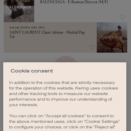
BALENCIAGA - E-Business Director (M/F)
发布日期
2026年 08月 06日
SAINT LAURENT Client Advisor - Madrid Pop
Up
加载更多
Cookie consent
In addition to the cookies that are strictly necessary
for the operation of this website, Kering uses cookies
and other tracking tools to measure our website
performance and to improve our understanding of
your interests.
创建职位订阅
You can click on "Accept all cookies" to consent to
the above mentioned uses, click on "Cookie Settings"
to configure your choices, or click on the "Reject all"