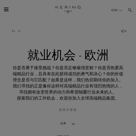
就
业
CN
机
会
-
欧
开云简介
洲
旗下品牌
就业机会 - 欧洲
人才
你是否勇于接受挑战？你是否足够顽强坚韧？你是否热爱高
端精品行业，且具有在此获得成功的勇气和决心？你的价值
理念是否与它匹配？如果是这样，我们热切期待你的加入。
可持续发展
我们寻找的正是像你这样对高端精品行业有强烈热情的人，
寻找拥有改变世界的动力和希望颠覆行业未来的人。
探索我们的工作机会，欢迎你加入全球高端精品集团。
FINANCE
按条件搜索
媒体
品牌
加入我们