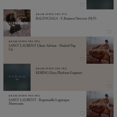
发布日期
2026年 08月 07日
BALENCIAGA - E-Business Director (M/F)
发布日期
2026年 08月 06日
SAINT LAURENT Client Advisor - Madrid Pop
Up
发布日期
2026年 08月 06日
KERING Data Platform Engineer
发布日期
2026年 08月 06日
SAINT LAURENT - Responsable Logistique
Showroom