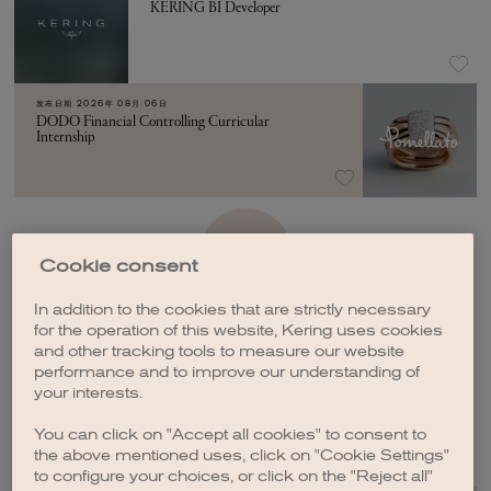
KERING BI Developer
发布日期
2026年 08月 06日
DODO Financial Controlling Curricular
Internship
加载更多
Cookie consent
In addition to the cookies that are strictly necessary
for the operation of this website, Kering uses cookies
and other tracking tools to measure our website
performance and to improve our understanding of
your interests.
创建职位订阅
You can click on "Accept all cookies" to consent to
the above mentioned uses, click on "Cookie Settings"
to configure your choices, or click on the "Reject all"