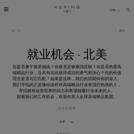
就
业
CN
机
会
-
北
开云简介
美
旗下品牌
就业机会 - 北美
人才
你是否勇于接受挑战？你是否足够顽强坚韧？你是否热爱高
端精品行业，且具有在此获得成功的勇气和决心？你的价值
理念是否与它匹配？如果是这样，我们热切期待你的加入。
可持续发展
我们寻找的正是像你这样对高端精品行业有强烈热情的人，
寻找拥有改变世界的动力和希望颠覆行业未来的人。
探索我们的工作机会，欢迎你加入全球高端精品集团。
FINANCE
按条件搜索
媒体
品牌
加入我们