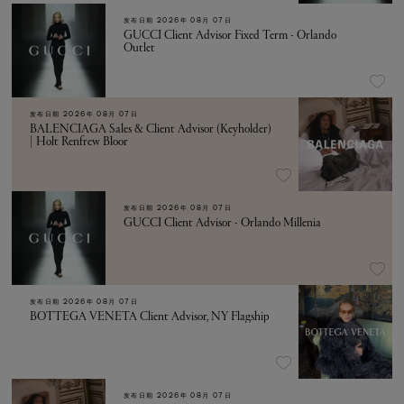
发布日期
2026年 08月 07日
GUCCI Client Advisor Fixed Term - Orlando
Outlet
发布日期
2026年 08月 07日
BALENCIAGA Sales & Client Advisor (Keyholder)
| Holt Renfrew Bloor
发布日期
2026年 08月 07日
GUCCI Client Advisor - Orlando Millenia
发布日期
2026年 08月 07日
BOTTEGA VENETA Client Advisor, NY Flagship
发布日期
2026年 08月 07日