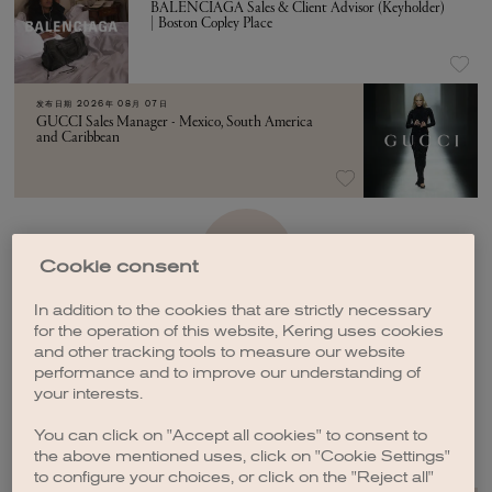
BALENCIAGA Sales & Client Advisor (Keyholder)
| Boston Copley Place
发布日期
2026年 08月 07日
GUCCI Sales Manager - Mexico, South America
and Caribbean
加载更多
Cookie consent
In addition to the cookies that are strictly necessary
for the operation of this website, Kering uses cookies
and other tracking tools to measure our website
performance and to improve our understanding of
your interests.
创建职位订阅
You can click on "Accept all cookies" to consent to
the above mentioned uses, click on "Cookie Settings"
to configure your choices, or click on the "Reject all"