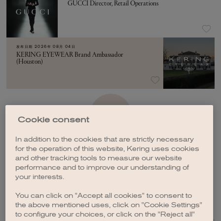
GUCCI Director, Retail Operations
发布日期
2026年 08月 04日
KERING EYEWEAR Brand Ambassador
(Houston)
加载更多
Cookie consent
In addition to the cookies that are strictly necessary
for the operation of this website, Kering uses cookies
and other tracking tools to measure our website
performance and to improve our understanding of
your interests.
创建职位订阅
You can click on "Accept all cookies" to consent to
the above mentioned uses, click on "Cookie Settings"
to configure your choices, or click on the "Reject all"