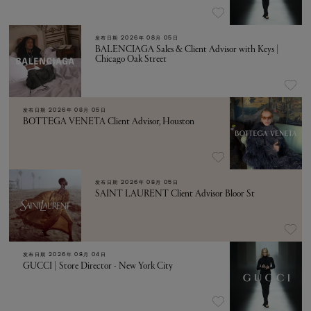
发布日期
2026年 08月 05日
BALENCIAGA Sales & Client Advisor with Keys |
Chicago Oak Street
发布日期
2026年 08月 05日
BOTTEGA VENETA Client Advisor, Houston
发布日期
2026年 08月 05日
SAINT LAURENT Client Advisor Bloor St
发布日期
2026年 08月 04日
GUCCI | Store Director - New York City