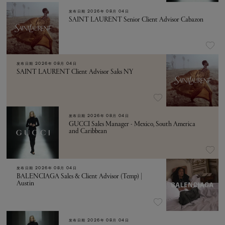
发布日期
2026年 08月 04日
SAINT LAURENT Senior Client Advisor Cabazon
发布日期
2026年 08月 04日
SAINT LAURENT Client Advisor Saks NY
发布日期
2026年 08月 04日
GUCCI Sales Manager - Mexico, South America
and Caribbean
发布日期
2026年 08月 04日
BALENCIAGA Sales & Client Advisor (Temp) |
Austin
发布日期
2026年 08月 04日