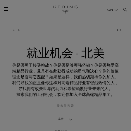
就
业
CN
机
会
-
北
开云简介
美
旗下品牌
就业机会 - 北美
人才
你是否勇于接受挑战？你是否足够顽强坚韧？你是否热爱高
端精品行业，且具有在此获得成功的勇气和决心？你的价值
理念是否与它匹配？如果是这样，我们热切期待你的加入。
可持续发展
我们寻找的正是像你这样对高端精品行业有强烈热情的人，
寻找拥有改变世界的动力和希望颠覆行业未来的人。
探索我们的工作机会，欢迎你加入全球高端精品集团。
FINANCE
按条件搜索
媒体
品牌
加入我们