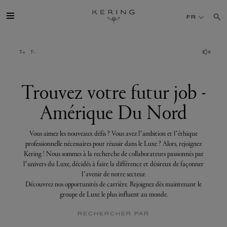
Trouvez
votre
FR
futur
job
-
Amérique
GROUPE
Du
Nord
MAISONS
Trouvez votre futur job -
Amérique Du Nord
TALENT
Vous aimez les nouveaux défis ? Vous avez l’ambition et l’éthique
DÉV. DURABLE
professionnelle nécessaires pour réussir dans le Luxe ? Alors, rejoignez
Kering ! Nous sommes à la recherche de collaborateurs passionnés par
l’univers du Luxe, décidés à faire la différence et désireux de façonner
FINANCE
l’avenir de notre secteur.
Découvrez nos opportunités de carrière. Rejoignez dès maintenant le
groupe de Luxe le plus influent au monde.
PRESSE
RECHERCHER PAR
REJOIGNEZ-NOUS