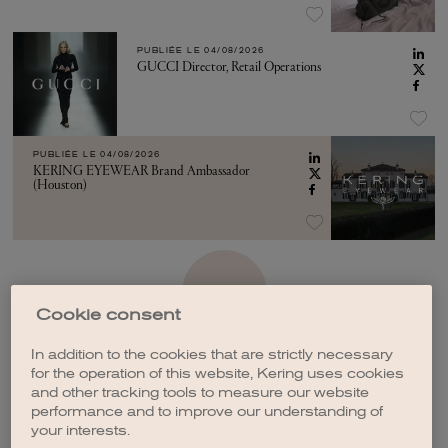
PUBLIÉE LE
04/08/2026
GUCCI Director, Retail Operations
PUBLIÉE LE
04/08/2026
KERING EYEWEAR Brand Ambassador
(Houston)
VOIR PLUS
Cookie consent
In addition to the cookies that are strictly necessary
for the operation of this website, Kering uses cookies
and other tracking tools to measure our website
performance and to improve our understanding of
CRÉER UNE ALERTE
your interests.