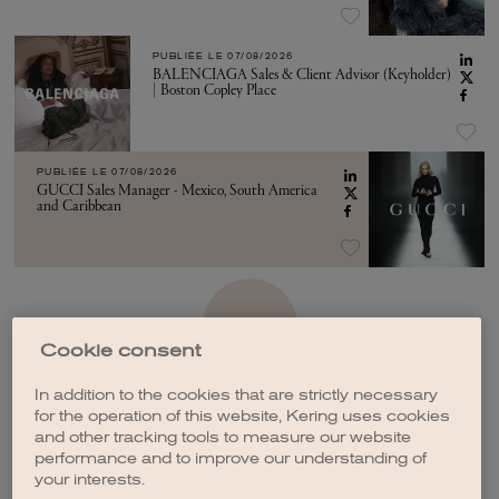
PUBLIÉE LE
07/08/2026
BALENCIAGA Sales & Client Advisor (Keyholder)
| Boston Copley Place
PUBLIÉE LE
07/08/2026
GUCCI Sales Manager - Mexico, South America
and Caribbean
VOIR PLUS
Cookie consent
In addition to the cookies that are strictly necessary
for the operation of this website, Kering uses cookies
and other tracking tools to measure our website
performance and to improve our understanding of
CRÉER UNE ALERTE
your interests.