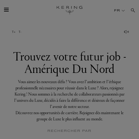
Trouvez
votre
FR
futur
job
-
Amérique
GROUPE
Du
Nord
MAISONS
Trouvez votre futur job -
Amérique Du Nord
TALENT
Vous aimez les nouveaux défis ? Vous avez l’ambition et l’éthique
DÉV. DURABLE
professionnelle nécessaires pour réussir dans le Luxe ? Alors, rejoignez
Kering ! Nous sommes à la recherche de collaborateurs passionnés par
l’univers du Luxe, décidés à faire la différence et désireux de façonner
FINANCE
l’avenir de notre secteur.
Découvrez nos opportunités de carrière. Rejoignez dès maintenant le
groupe de Luxe le plus influent au monde.
PRESSE
RECHERCHER PAR
REJOIGNEZ-NOUS