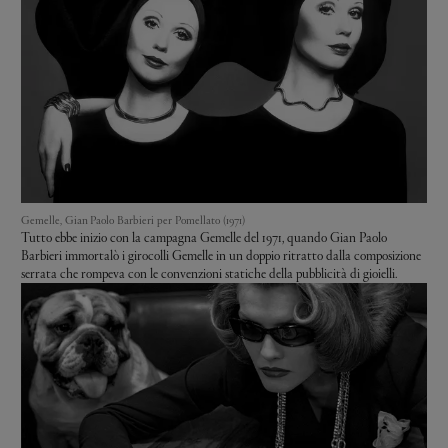
Gemelle, Gian Paolo Barbieri per Pomellato (1971)
Tutto ebbe inizio con la campagna Gemelle del 1971, quando Gian Paolo
Barbieri immortalò i girocolli Gemelle in un doppio ritratto dalla composizione
serrata che rompeva con le convenzioni statiche della pubblicità di gioielli.