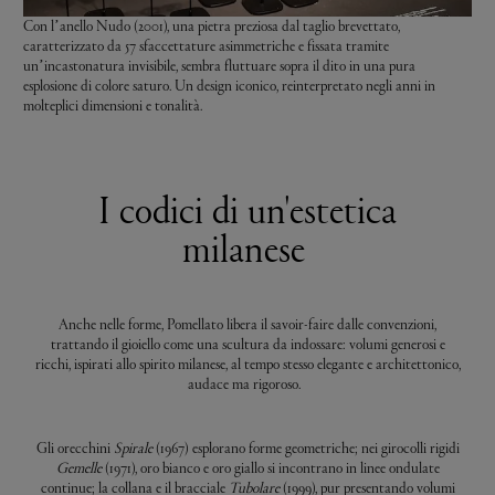
Con l’anello Nudo (2001), una pietra preziosa dal taglio brevettato,
caratterizzato da 57 sfaccettature asimmetriche e fissata tramite
un’incastonatura invisibile, sembra fluttuare sopra il dito in una pura
esplosione di colore saturo. Un design iconico, reinterpretato negli anni in
molteplici dimensioni e tonalità.
I codici di un'estetica
milanese
Anche nelle forme, Pomellato libera il savoir-faire dalle convenzioni,
trattando il gioiello come una scultura da indossare: volumi generosi e
ricchi, ispirati allo spirito milanese, al tempo stesso elegante e architettonico,
audace ma rigoroso.
Gli orecchini
Spirale
(1967) esplorano forme geometriche; nei girocolli rigidi
Gemelle
(1971), oro bianco e oro giallo si incontrano in linee ondulate
continue; la collana e il bracciale
Tubolare
(1999), pur presentando volumi