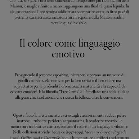
Con
Catene
(2021), una delle collezioni contemporanee più riconoscibili della
Maison, le maglie rifinite a mano raggiungono una fluidità quasi liquida. In
alcune creazioni, l’oro sembra addirittura scomparire sotto un fitto pavé di
pietre: la caratteristica incastonatura irregolare della Maison rende il
metallo quasi invisibile.
Il colore come linguaggio
emotivo
Proseguendo il percorso espositivo, i visitatori scoprono un universo di
gioielli colorati scelti non solo per la loro rarità o il loro valore, ma
soprattutto per la profondità cromatica, la matericità e la capacità di
evocare emozioni. È la filosofia “Free Gems” di Pomellato: una sfida audace
alle gerarchie tradizionali che ricerca la bellezza oltre le convenzioni.
Questa filosofia si esprime attraverso tagli e accostamenti audaci, pietre
inattese – rubellite, peridoto, acquamarina, labradorite, topazio – e
montature innovative che trasformano il colore in un linguaggio vibrante.
Nelle collezioni storiche
Mosaico
(1997-1999),
Mora
(1996-1997),
Rugiada
(1999),
Griffe
(1995) e
Caramelle
(2004), le montature a griffe si trasformano