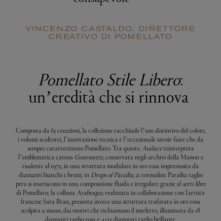
”
VINCENZO CASTALDO, DIRETTORE
CREATIVO DI POMELLATO
Pomellato Stile Libero
:
un’eredità che si rinnova
Composta da 65 creazioni, la collezione racchiude l’uso distintivo del colore,
i volumi scultorei, l’innovazione tecnica e l’eccezionale savoir-faire che da
sempre caratterizzano Pomellato. Tra queste,
Audace
reinterpreta
l’emblematica catena
Gourmette
, conservata negli archivi della Maison e
risalente al 1972, in una struttura modulare in oro rosa impreziosita da
diamanti bianchi e bruni; in
Drops of Paraíba
, 21 tormaline Paraíba taglio
pera si inseriscono in una composizione fluida e irregolare grazie al
serti libre
di Pomellato; la collana
Arabesque
, realizzata in collaborazione con l'artista
francese Sara Bran, presenta invece una struttura traforata in oro rosa
scolpita a mano, dai motivi che richiamano il merletto, illuminata da 18
diamanti taglio rosa e 4.123 diamanti taglio brillante.