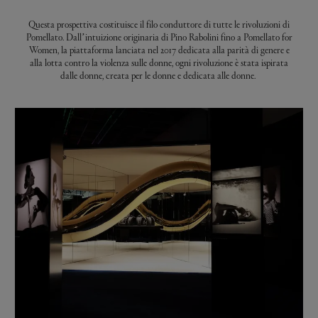
Questa prospettiva costituisce il filo conduttore di tutte le rivoluzioni di
Pomellato. Dall’intuizione originaria di Pino Rabolini fino a Pomellato for
Women, la piattaforma lanciata nel 2017 dedicata alla parità di genere e
alla lotta contro la violenza sulle donne, ogni rivoluzione è stata ispirata
dalle donne, creata per le donne e dedicata alle donne.