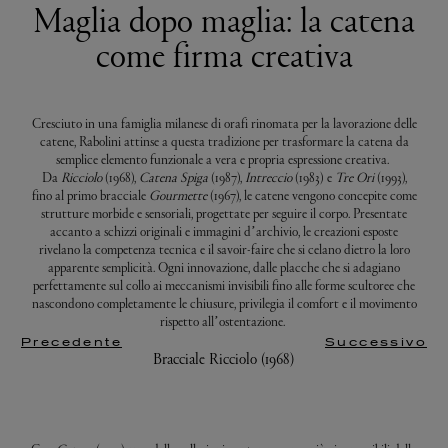
Maglia dopo maglia: la catena
come firma creativa
Cresciuto in una famiglia milanese di orafi rinomata per la lavorazione delle
catene, Rabolini attinse a questa tradizione per trasformare la catena da
semplice elemento funzionale a vera e propria espressione creativa.
Da
Ricciolo
(1968),
Catena Spiga
(1987),
Intreccio
(1983) e
Tre Ori
(1993),
fino al primo bracciale
Gourmette
(1967), le catene vengono concepite come
strutture morbide e sensoriali, progettate per seguire il corpo. Presentate
accanto a schizzi originali e immagini d’archivio, le creazioni esposte
rivelano la competenza tecnica e il savoir-faire che si celano dietro la loro
apparente semplicità. Ogni innovazione, dalle placche che si adagiano
perfettamente sul collo ai meccanismi invisibili fino alle forme scultoree che
nascondono completamente le chiusure, privilegia il comfort e il movimento
rispetto all’ostentazione.
Precedente
Successivo
Bracciale Ricciolo (1968)