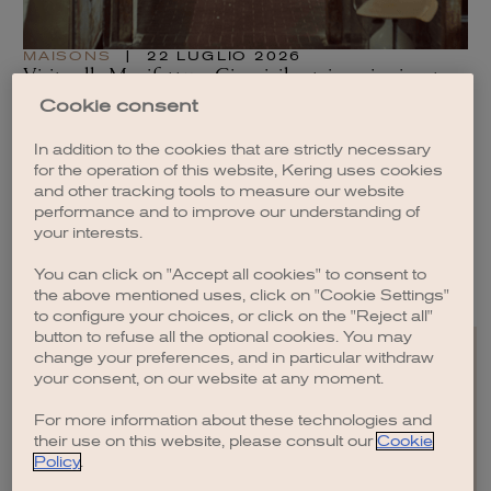
MAISONS
|
22 LUGLIO 2026
M
Visita alla Manifattura Ginori: il patrimonio vivente
Li
di Ginori 1735
ne
Cookie consent
LEGGI L'ARTICOLO
LE
In addition to the cookies that are strictly necessary
for the operation of this website, Kering uses cookies
and other tracking tools to measure our website
performance and to improve our understanding of
your interests.
VEDI TUTTI GLI ARTICOLI
You can click on "Accept all cookies" to consent to
the above mentioned uses, click on "Cookie Settings"
to configure your choices, or click on the "Reject all"
button to refuse all the optional cookies. You may
change your preferences, and in particular withdraw
your consent, on our website at any moment.
For more information about these technologies and
EN
FR
IT
CN
JP
their use on this website, please consult our
Cookie
Policy
.