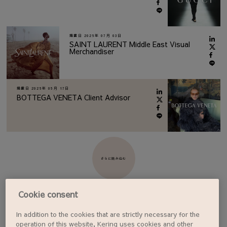
掲載日
2026年 07月 03日
SAINT LAURENT Middle East Visual
Merchandiser
掲載日
2026年 06月 17日
BOTTEGA VENETA Client Advisor
さらに読み込む
Cookie consent
In addition to the cookies that are strictly necessary for the
ジョブアラートを設定する
operation of this website, Kering uses cookies and other