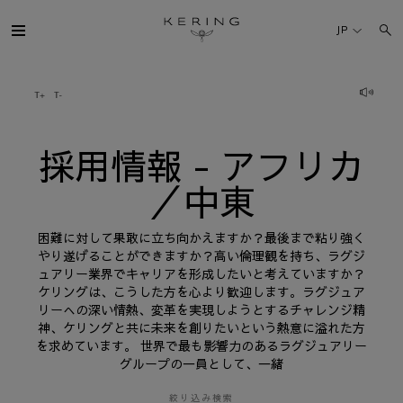
採
用
JP
情
報
-
ア
ケリング・グループ
フ
リ
カ
／
ブランド
中
採用情報 - アフリカ
東
／中東
人材
困難に対して果敢に立ち向かえますか？最後まで粘り強く
サステナビリティ
やり遂げることができますか？高い倫理観を持ち、ラグジ
ュアリー業界でキャリアを形成したいと考えていますか？
ケリングは、こうした方を心より歓迎します。ラグジュア
FINANCE
リーへの深い情熱、変革を実現しようとするチャレンジ精
神、ケリングと共に未来を創りたいという熱意に溢れた方
を求めています。 世界で最も影響力のあるラグジュアリー
プレスルーム
グループの一員として、一緒
採用情報
絞り込み検索