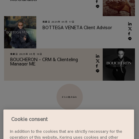
掲載日
2026年 06月 17日
BOTTEGA VENETA Client Advisor
掲載日
2026年 06月 10日
BOUCHERON - CRM & Clienteling
Manager ME
さらに読み込む
Cookie consent
In addition to the cookies that are strictly necessary for the
ジョブアラートを設定する
operation of this website, Kering uses cookies and other