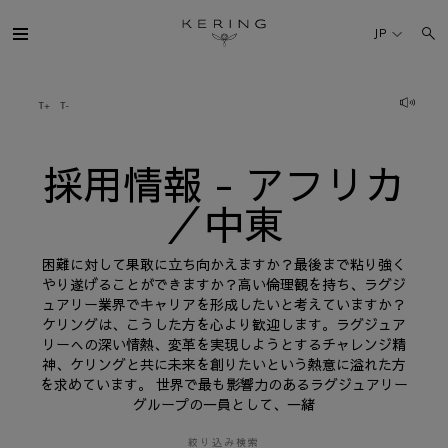
採
用
JP
情
報
-
ア
ケリング・グループ
フ
リ
カ
／
ブランド
中
採用情報 - アフリカ
東
／中東
人材
困難に対して果敢に立ち向かえますか？最後まで粘り強く
サステナビリティ
やり遂げることができますか？高い倫理観を持ち、ラグジ
ュアリー業界でキャリアを形成したいと考えていますか？
ケリングは、こうした方を心より歓迎します。ラグジュア
FINANCE
リーへの深い情熱、変革を実現しようとするチャレンジ精
神、ケリングと共に未来を創りたいという熱意に溢れた方
を求めています。 世界で最も影響力のあるラグジュアリー
プレスルーム
グループの一員として、一緒
採用情報
絞り込み検索