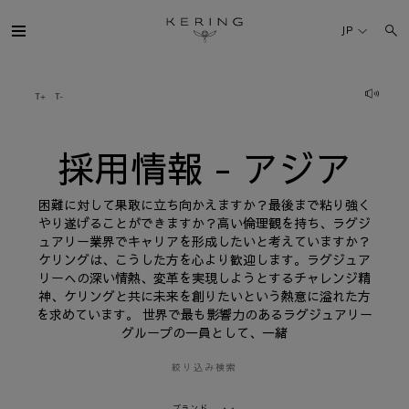
採
用
JP
情
報
-
ア
ケリング・グループ
ジ
ア
ブランド
採用情報 - アジア
人材
困難に対して果敢に立ち向かえますか？最後まで粘り強く
やり遂げることができますか？高い倫理観を持ち、ラグジ
ュアリー業界でキャリアを形成したいと考えていますか？
サステナビリティ
ケリングは、こうした方を心より歓迎します。ラグジュア
リーへの深い情熱、変革を実現しようとするチャレンジ精
神、ケリングと共に未来を創りたいという熱意に溢れた方
FINANCE
を求めています。 世界で最も影響力のあるラグジュアリー
グループの一員として、一緒
プレスルーム
絞り込み検索
採用情報
ブランド