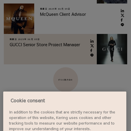
掲載日
2026年 08月 06日
McQueen Client Advisor
掲載日
2026年 08月 06日
GUCCI Senior Store Project Manager
さらに読み込む
Cookie consent
In addition to the cookies that are strictly necessary for the
ジョブアラートを設定する
operation of this website, Kering uses cookies and other
tracking tools to measure our website performance and to
improve our understanding of your interests.