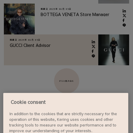
掲載日
2026年 08月 05日
BOTTEGA VENETA Store Manager
掲載日
2026年 08月 05日
GUCCI Client Advisor
さらに読み込む
Cookie consent
In addition to the cookies that are strictly necessary for the
ジョブアラートを設定する
operation of this website, Kering uses cookies and other
tracking tools to measure our website performance and to
improve our understanding of your interests.