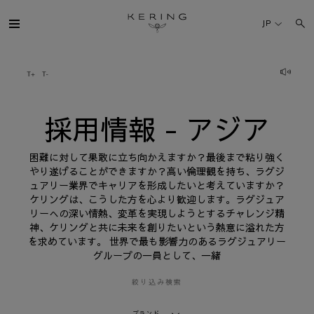
採
用
JP
情
報
-
ア
ケリング・グループ
ジ
ア
ブランド
採用情報 - アジア
人材
困難に対して果敢に立ち向かえますか？最後まで粘り強く
やり遂げることができますか？高い倫理観を持ち、ラグジ
ュアリー業界でキャリアを形成したいと考えていますか？
サステナビリティ
ケリングは、こうした方を心より歓迎します。ラグジュア
リーへの深い情熱、変革を実現しようとするチャレンジ精
神、ケリングと共に未来を創りたいという熱意に溢れた方
FINANCE
を求めています。 世界で最も影響力のあるラグジュアリー
グループの一員として、一緒
プレスルーム
絞り込み検索
採用情報
ブランド