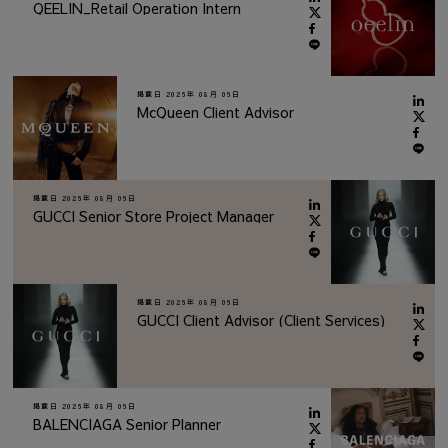
QEELIN_Retail Operation Intern
掲載日
2026年 08月 06日
McQueen Client Advisor
掲載日
2026年 08月 06日
GUCCI Senior Store Project Manager
掲載日
2026年 08月 06日
GUCCI Client Advisor (Client Services)
掲載日
2026年 08月 06日
BALENCIAGA Senior Planner