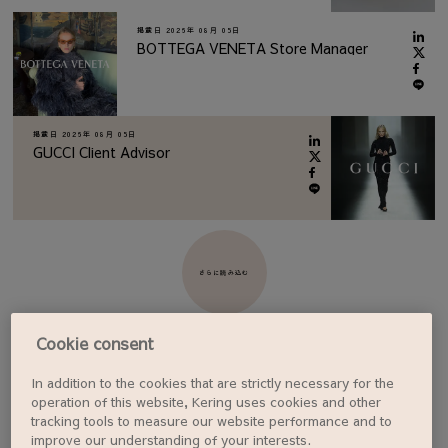
掲載日
2026年 08月 05日
BOTTEGA VENETA Store Manager
掲載日
2026年 08月 05日
GUCCI Client Advisor
さらに読み込む
Cookie consent
In addition to the cookies that are strictly necessary for the
ジョブアラートを設定する
operation of this website, Kering uses cookies and other
tracking tools to measure our website performance and to
improve our understanding of your interests.