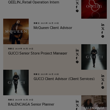
QEELIN_Retail Operation Intern
掲載日
2026年 08月 06日
McQueen Client Advisor
掲載日
2026年 08月 06日
GUCCI Senior Store Project Manager
掲載日
2026年 08月 06日
GUCCI Client Advisor (Client Services)
掲載日
2026年 08月 06日
BALENCIAGA Senior Planner