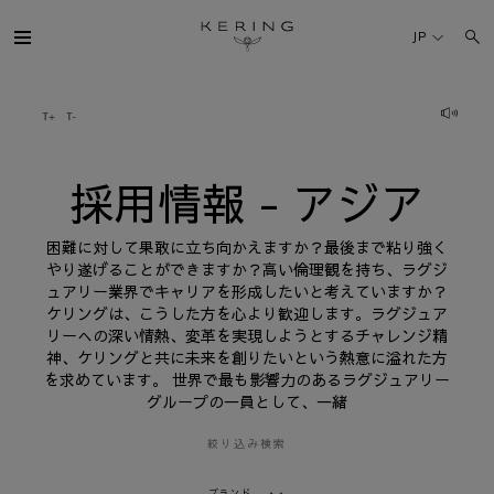
採
用
JP
情
報
-
ア
ケリング・グループ
ジ
ア
ブランド
採用情報 - アジア
人材
困難に対して果敢に立ち向かえますか？最後まで粘り強く
やり遂げることができますか？高い倫理観を持ち、ラグジ
ュアリー業界でキャリアを形成したいと考えていますか？
サステナビリティ
ケリングは、こうした方を心より歓迎します。ラグジュア
リーへの深い情熱、変革を実現しようとするチャレンジ精
神、ケリングと共に未来を創りたいという熱意に溢れた方
FINANCE
を求めています。 世界で最も影響力のあるラグジュアリー
グループの一員として、一緒
プレスルーム
絞り込み検索
採用情報
ブランド