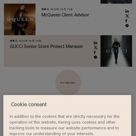
掲載日
2026年 08月 06日
McQueen Client Advisor
掲載日
2026年 08月 06日
GUCCI Senior Store Project Manager
さらに読み込む
Cookie consent
In addition to the cookies that are strictly necessary for the
ジョブアラートを設定する
operation of this website, Kering uses cookies and other
tracking tools to measure our website performance and to
improve our understanding of your interests.