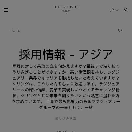
採
用
JP
情
報
-
ア
ケリング・グループ
ジ
ア
ブランド
採用情報 - アジア
人材
困難に対して果敢に立ち向かえますか？最後まで粘り強く
やり遂げることができますか？高い倫理観を持ち、ラグジ
ュアリー業界でキャリアを形成したいと考えていますか？
サステナビリティ
ケリングは、こうした方を心より歓迎します。ラグジュア
リーへの深い情熱、変革を実現しようとするチャレンジ精
神、ケリングと共に未来を創りたいという熱意に溢れた方
FINANCE
を求めています。 世界で最も影響力のあるラグジュアリー
グループの一員として、一緒
プレスルーム
絞り込み検索
採用情報
ブランド