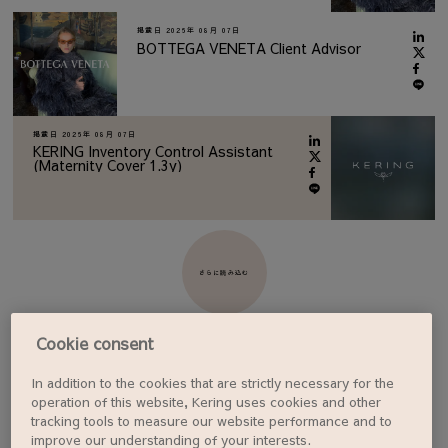
掲載日
2026年 08月 07日
BOTTEGA VENETA Client Advisor
掲載日
2026年 08月 07日
KERING Inventory Control Assistant
(Maternity Cover 1.3y)
さらに読み込む
Cookie consent
In addition to the cookies that are strictly necessary for the
ジョブアラートを設定する
operation of this website, Kering uses cookies and other
tracking tools to measure our website performance and to
improve our understanding of your interests.