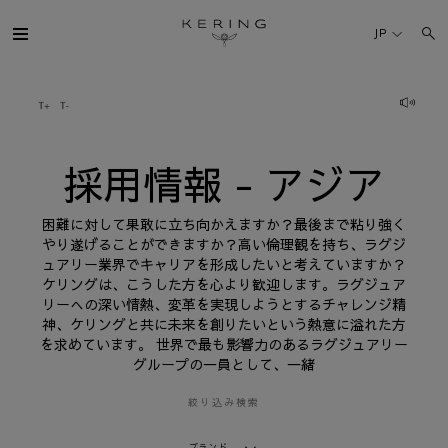
採
用
JP
情
報
-
ア
ケリング・グループ
ジ
ア
ブランド
採用情報 - アジア
人材
困難に対して果敢に立ち向かえますか？最後まで粘り強く
やり遂げることができますか？高い倫理観を持ち、ラグジ
ュアリー業界でキャリアを形成したいと考えていますか？
サステナビリティ
ケリングは、こうした方を心より歓迎します。ラグジュア
リーへの深い情熱、変革を実現しようとするチャレンジ精
神、ケリングと共に未来を創りたいという熱意に溢れた方
FINANCE
を求めています。 世界で最も影響力のあるラグジュアリー
グループの一員として、一緒
プレスルーム
絞り込み検索
採用情報
ブランド