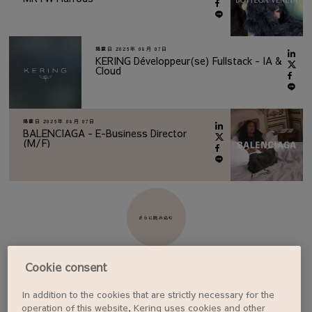
掲載日
2026年 08月 07日
KERING Développeur(se) Fullstack - IA &
Cloud
掲載日
2026年 08月 07日
BALENCIAGA - E-Business Director
(M/F)
さらに読み込む
Cookie consent
In addition to the cookies that are strictly necessary for the
ジョブアラートを設定する
operation of this website, Kering uses cookies and other