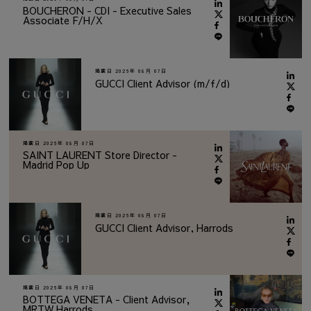
BOUCHERON - CDI - Executive Sales
Associate F/H/X
掲載日
2026年 08月 07日
GUCCI Client Advisor (m/f/d)
掲載日
2026年 08月 07日
SAINT LAURENT Store Director -
Madrid Pop Up
掲載日
2026年 08月 07日
GUCCI Client Advisor, Harrods
掲載日
2026年 08月 07日
BOTTEGA VENETA - Client Advisor,
MRTW Harrods