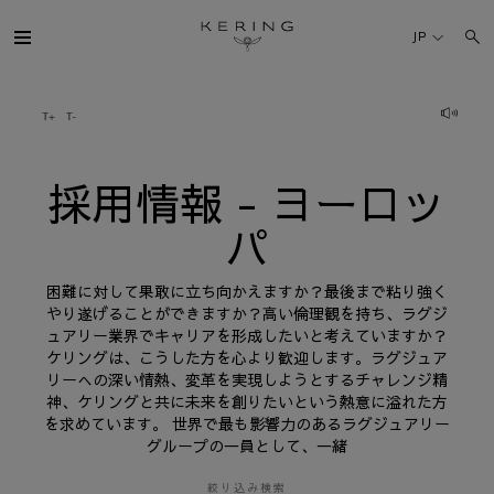
採
用
JP
情
報
-
ヨ
ケリング・グループ
ー
ロ
ッ
パ
ブランド
採用情報 - ヨーロッ
パ
人材
困難に対して果敢に立ち向かえますか？最後まで粘り強く
サステナビリティ
やり遂げることができますか？高い倫理観を持ち、ラグジ
ュアリー業界でキャリアを形成したいと考えていますか？
ケリングは、こうした方を心より歓迎します。ラグジュア
FINANCE
リーへの深い情熱、変革を実現しようとするチャレンジ精
神、ケリングと共に未来を創りたいという熱意に溢れた方
を求めています。 世界で最も影響力のあるラグジュアリー
プレスルーム
グループの一員として、一緒
採用情報
絞り込み検索