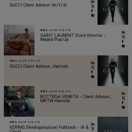
GUCCI Client Advisor (m/f/d)
掲載日
2026年 08月 07日
SAINT LAURENT Store Director -
Madrid Pop Up
掲載日
2026年 08月 07日
GUCCI Client Advisor, Harrods
掲載日
2026年 08月 07日
BOTTEGA VENETA - Client Advisor,
MRTW Harrods
掲載日
2026年 08月 07日
KERING Développeur(se) Fullstack - IA &
Cloud