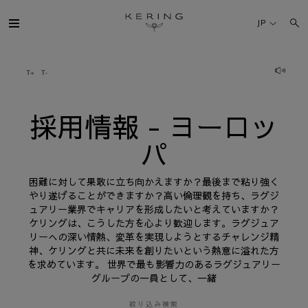
採
用
JP
情
報
-
ヨ
ケリング・グループ
ー
ロ
ッ
パ
ブランド
採用情報 - ヨーロッ
パ
人材
困難に対して果敢に立ち向かえますか？最後まで粘り強く
サステナビリティ
やり遂げることができますか？高い倫理観を持ち、ラグジ
ュアリー業界でキャリアを形成したいと考えていますか？
ケリングは、こうした方を心より歓迎します。ラグジュア
FINANCE
リーへの深い情熱、変革を実現しようとするチャレンジ精
神、ケリングと共に未来を創りたいという熱意に溢れた方
を求めています。 世界で最も影響力のあるラグジュアリー
プレスルーム
グループの一員として、一緒
採用情報
絞り込み検索