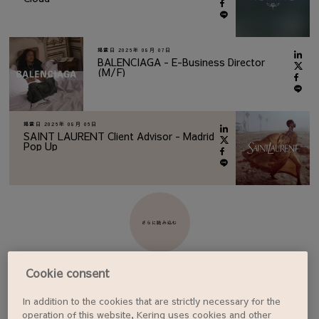
掲載日
2026年 08月 07日
BALENCIAGA - E-Business Director
(M/F)
掲載日
2026年 08月 06日
SAINT LAURENT Client Advisor - Madrid
Pop Up
さらに読み込む
Cookie consent
In addition to the cookies that are strictly necessary for the
ジョブアラートを設定する
operation of this website, Kering uses cookies and other