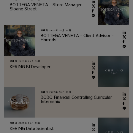
BOTTEGA VENETA - Store Manager -
Sloane Street
掲載日
2026年 08月 06日
BOTTEGA VENETA - Client Advisor -
Harrods
掲載日
2026年 08月 06日
KERING BI Developer
掲載日
2026年 08月 06日
DODO Financial Controlling Curricular
Internship
掲載日
2026年 08月 06日
KERING Data Scientist