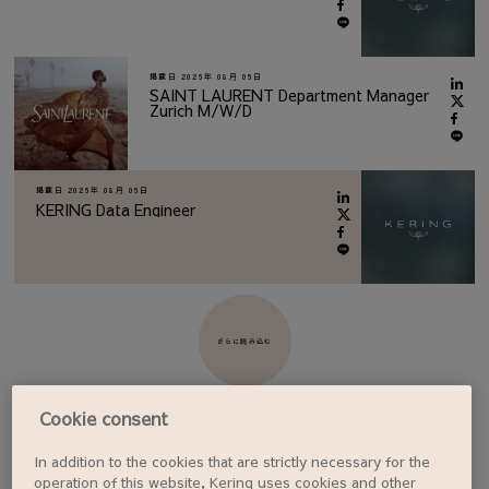
掲載日
2026年 08月 06日
SAINT LAURENT Department Manager
Zurich M/W/D
掲載日
2026年 08月 06日
KERING Data Engineer
さらに読み込む
Cookie consent
In addition to the cookies that are strictly necessary for the
ジョブアラートを設定する
operation of this website, Kering uses cookies and other