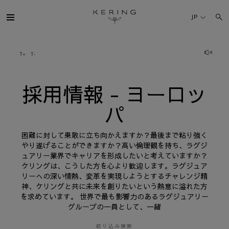
採
用
JP
情
報
-
ヨ
ケリング・グループ
ー
ロ
ッ
パ
ブランド
採用情報 - ヨーロッ
パ
人材
困難に対して果敢に立ち向かえますか？最後まで粘り強く
サステナビリティ
やり遂げることができますか？高い倫理観を持ち、ラグジ
ュアリー業界でキャリアを形成したいと考えていますか？
ケリングは、こうした方を心より歓迎します。ラグジュア
FINANCE
リーへの深い情熱、変革を実現しようとするチャレンジ精
神、ケリングと共に未来を創りたいという熱意に溢れた方
を求めています。 世界で最も影響力のあるラグジュアリー
プレスルーム
グループの一員として、一緒
採用情報
絞り込み検索