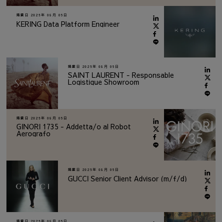
掲載日
2026年 08月 06日
KERING Data Platform Engineer
掲載日
2026年 08月 06日
SAINT LAURENT - Responsable
Logistique Showroom
掲載日
2026年 08月 06日
GINORI 1735 - Addetta/o al Robot
Aerografo
掲載日
2026年 08月 06日
GUCCI Senior Client Advisor (m/f/d)
掲載日
2026年 08月 06日