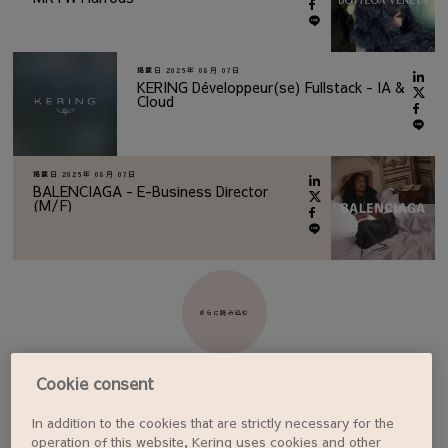
掲載日
2026年 08月 07日
KERING Développeur(se) Fullstack - IA &
Cloud
掲載日
2026年 08月 07日
BALENCIAGA - E-Business Director
(M/F)
さらに読み込む
Cookie consent
In addition to the cookies that are strictly necessary for the
ジョブアラートを設定する
operation of this website, Kering uses cookies and other