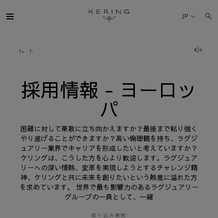
採
用
JP
情
報
-
ヨ
ケリング・グループ
ー
ロ
ッ
パ
ブランド
採用情報 - ヨーロッ
パ
人材
困難に対して果敢に立ち向かえますか？最後まで粘り強く
サステナビリティ
やり遂げることができますか？高い倫理観を持ち、ラグジ
ュアリー業界でキャリアを形成したいと考えていますか？
ケリングは、こうした方を心より歓迎します。ラグジュア
FINANCE
リーへの深い情熱、変革を実現しようとするチャレンジ精
神、ケリングと共に未来を創りたいという熱意に溢れた方
を求めています。 世界で最も影響力のあるラグジュアリー
プレスルーム
グループの一員として、一緒
採用情報
絞り込み検索