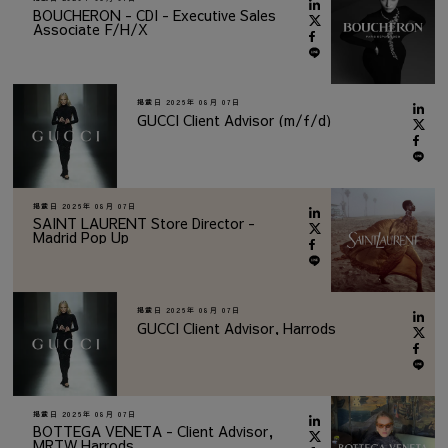
BOUCHERON - CDI - Executive Sales
Associate F/H/X
掲載日
2026年 08月 07日
GUCCI Client Advisor (m/f/d)
掲載日
2026年 08月 07日
SAINT LAURENT Store Director -
Madrid Pop Up
掲載日
2026年 08月 07日
GUCCI Client Advisor, Harrods
掲載日
2026年 08月 07日
BOTTEGA VENETA - Client Advisor,
MRTW Harrods