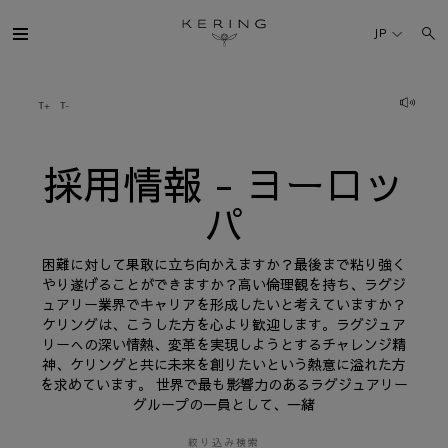
採
用
JP
情
報
-
ヨ
ケリング・グループ
ー
ロ
ッ
パ
ブランド
採用情報 - ヨーロッ
パ
人材
困難に対して果敢に立ち向かえますか？最後まで粘り強く
サステナビリティ
やり遂げることができますか？高い倫理観を持ち、ラグジ
ュアリー業界でキャリアを形成したいと考えていますか？
ケリングは、こうした方を心より歓迎します。ラグジュア
FINANCE
リーへの深い情熱、変革を実現しようとするチャレンジ精
神、ケリングと共に未来を創りたいという熱意に溢れた方
を求めています。 世界で最も影響力のあるラグジュアリー
プレスルーム
グループの一員として、一緒
採用情報
絞り込み検索