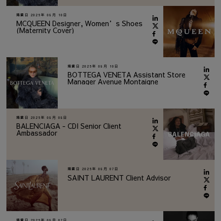
掲載日
2026年 08月 10日
MCQUEEN Designer, Women’s Shoes
(Maternity Cover)
掲載日
2026年 08月 10日
BOTTEGA VENETA Assistant Store
Manager Avenue Montaigne
掲載日
2026年 08月 08日
BALENCIAGA - CDI Senior Client
Ambassador
掲載日
2026年 08月 07日
SAINT LAURENT Client Advisor
掲載日
2026年 08月 07日