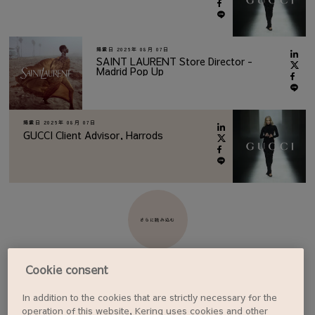
掲載日
2026年 08月 07日
SAINT LAURENT Store Director -
Madrid Pop Up
掲載日
2026年 08月 07日
GUCCI Client Advisor, Harrods
さらに読み込む
Cookie consent
In addition to the cookies that are strictly necessary for the
ジョブアラートを設定する
operation of this website, Kering uses cookies and other