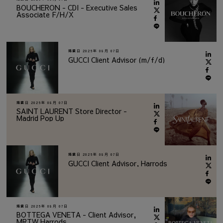
BOUCHERON - CDI - Executive Sales
Associate F/H/X
掲載日
2026年 08月 07日
GUCCI Client Advisor (m/f/d)
掲載日
2026年 08月 07日
SAINT LAURENT Store Director -
Madrid Pop Up
掲載日
2026年 08月 07日
GUCCI Client Advisor, Harrods
掲載日
2026年 08月 07日
BOTTEGA VENETA - Client Advisor,
MRTW Harrods