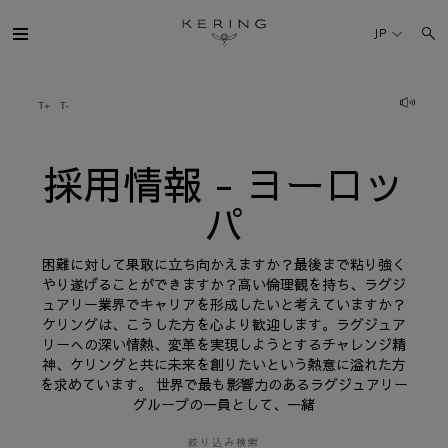
採
用
JP
情
報
-
ヨ
ケリング・グループ
ー
ロ
ッ
パ
ブランド
採用情報 - ヨーロッ
パ
人材
困難に対して果敢に立ち向かえますか？最後まで粘り強く
サステナビリティ
やり遂げることができますか？高い倫理観を持ち、ラグジ
ュアリー業界でキャリアを形成したいと考えていますか？
ケリングは、こうした方を心より歓迎します。ラグジュア
FINANCE
リーへの深い情熱、変革を実現しようとするチャレンジ精
神、ケリングと共に未来を創りたいという熱意に溢れた方
を求めています。 世界で最も影響力のあるラグジュアリー
プレスルーム
グループの一員として、一緒
採用情報
絞り込み検索