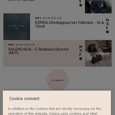
掲載日
2026年 08月 07日
KERING Développeur(se) Fullstack - IA &
Cloud
掲載日
2026年 08月 07日
BALENCIAGA - E-Business Director
(M/F)
さらに読み込む
Cookie consent
In addition to the cookies that are strictly necessary for the
ジョブアラートを設定する
operation of this website, Kering uses cookies and other