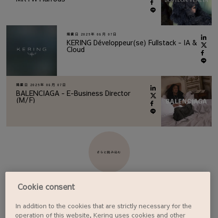
掲載日
2026年 08月 07日
KERING Développeur(se) Fullstack - IA &
Cloud
掲載日
2026年 08月 07日
BALENCIAGA - E-Business Director
(M/F)
さらに読み込む
Cookie consent
In addition to the cookies that are strictly necessary for the
ジョブアラートを設定する
operation of this website, Kering uses cookies and other