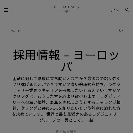
採
用
JP
情
報
-
ヨ
ケリング・グループ
ー
ロ
ッ
パ
ブランド
採用情報 - ヨーロッ
パ
人材
困難に対して果敢に立ち向かえますか？最後まで粘り強く
サステナビリティ
やり遂げることができますか？高い倫理観を持ち、ラグジ
ュアリー業界でキャリアを形成したいと考えていますか？
ケリングは、こうした方を心より歓迎します。ラグジュア
FINANCE
リーへの深い情熱、変革を実現しようとするチャレンジ精
神、ケリングと共に未来を創りたいという熱意に溢れた方
を求めています。 世界で最も影響力のあるラグジュアリー
プレスルーム
グループの一員として、一緒
採用情報
絞り込み検索