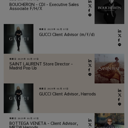
BOUCHERON - CDI - Executive Sales
Associate F/H/X
掲載日
2026年 08月 07日
GUCCI Client Advisor (m/f/d)
掲載日
2026年 08月 07日
SAINT LAURENT Store Director -
Madrid Pop Up
掲載日
2026年 08月 07日
GUCCI Client Advisor, Harrods
掲載日
2026年 08月 07日
BOTTEGA VENETA - Client Advisor,
MRTW Harrods