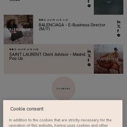
掲載日
2026年 08月 07日
BALENCIAGA - E-Business Director
(M/F)
掲載日
2026年 08月 06日
SAINT LAURENT Client Advisor - Madrid
Pop Up
さらに読み込む
Cookie consent
In addition to the cookies that are strictly necessary for the
ジョブアラートを設定する
operation of this website, Kering uses cookies and other