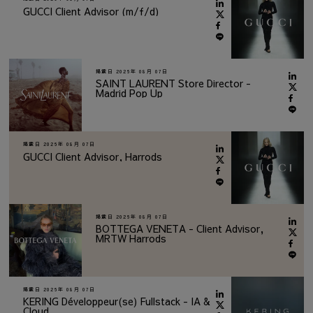
GUCCI Client Advisor (m/f/d)
掲載日
2026年 08月 07日
SAINT LAURENT Store Director -
Madrid Pop Up
掲載日
2026年 08月 07日
GUCCI Client Advisor, Harrods
掲載日
2026年 08月 07日
BOTTEGA VENETA - Client Advisor,
MRTW Harrods
掲載日
2026年 08月 07日
KERING Développeur(se) Fullstack - IA &
Cloud