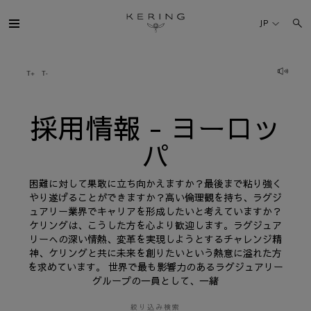
採
用
JP
情
報
-
ヨ
ケリング・グループ
ー
ロ
ッ
パ
ブランド
採用情報 - ヨーロッ
パ
人材
困難に対して果敢に立ち向かえますか？最後まで粘り強く
サステナビリティ
やり遂げることができますか？高い倫理観を持ち、ラグジ
ュアリー業界でキャリアを形成したいと考えていますか？
ケリングは、こうした方を心より歓迎します。ラグジュア
FINANCE
リーへの深い情熱、変革を実現しようとするチャレンジ精
神、ケリングと共に未来を創りたいという熱意に溢れた方
を求めています。 世界で最も影響力のあるラグジュアリー
プレスルーム
グループの一員として、一緒
採用情報
絞り込み検索