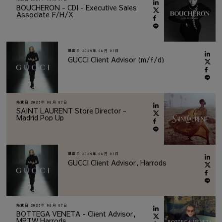
BOUCHERON - CDI - Executive Sales
Associate F/H/X
掲載日
2026年 08月 07日
GUCCI Client Advisor (m/f/d)
掲載日
2026年 08月 07日
SAINT LAURENT Store Director -
Madrid Pop Up
掲載日
2026年 08月 07日
GUCCI Client Advisor, Harrods
掲載日
2026年 08月 07日
BOTTEGA VENETA - Client Advisor,
MRTW Harrods