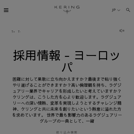
採
用
JP
情
報
-
ヨ
ケリング・グループ
ー
ロ
ッ
パ
ブランド
採用情報 - ヨーロッ
パ
人材
困難に対して果敢に立ち向かえますか？最後まで粘り強く
サステナビリティ
やり遂げることができますか？高い倫理観を持ち、ラグジ
ュアリー業界でキャリアを形成したいと考えていますか？
ケリングは、こうした方を心より歓迎します。ラグジュア
FINANCE
リーへの深い情熱、変革を実現しようとするチャレンジ精
神、ケリングと共に未来を創りたいという熱意に溢れた方
を求めています。 世界で最も影響力のあるラグジュアリー
プレスルーム
グループの一員として、一緒
採用情報
絞り込み検索