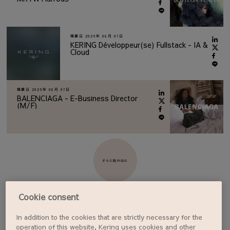
掲載日
2026年 08月 07日
KERING Développeur(se) Fullstack - IA &
Cloud
掲載日
2026年 08月 07日
BALENCIAGA - E-Business Director
(M/F)
さらに読み込む
Cookie consent
In addition to the cookies that are strictly necessary for the
ジョブアラートを設定する
operation of this website, Kering uses cookies and other