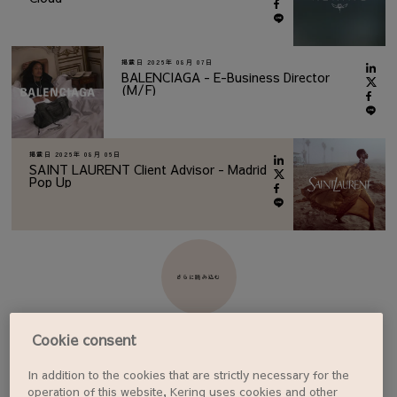
掲載日
2026年 08月 07日
BALENCIAGA - E-Business Director
(M/F)
掲載日
2026年 08月 06日
SAINT LAURENT Client Advisor - Madrid
Pop Up
さらに読み込む
Cookie consent
In addition to the cookies that are strictly necessary for the
ジョブアラートを設定する
operation of this website, Kering uses cookies and other