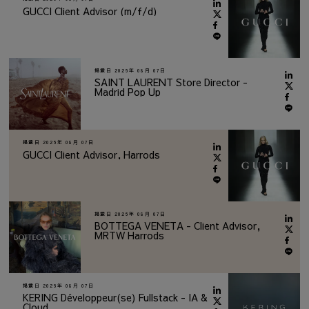
GUCCI Client Advisor (m/f/d)
掲載日
2026年 08月 07日
SAINT LAURENT Store Director -
Madrid Pop Up
掲載日
2026年 08月 07日
GUCCI Client Advisor, Harrods
掲載日
2026年 08月 07日
BOTTEGA VENETA - Client Advisor,
MRTW Harrods
掲載日
2026年 08月 07日
KERING Développeur(se) Fullstack - IA &
Cloud