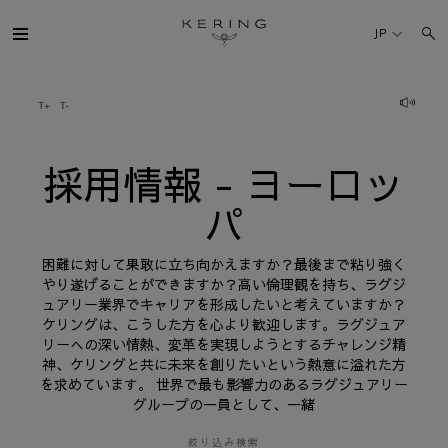
採
用
JP
情
報
-
ヨ
ケリング・グループ
ー
ロ
ッ
パ
ブランド
採用情報 - ヨーロッ
パ
人材
困難に対して果敢に立ち向かえますか？最後まで粘り強く
サステナビリティ
やり遂げることができますか？高い倫理観を持ち、ラグジ
ュアリー業界でキャリアを形成したいと考えていますか？
ケリングは、こうした方を心より歓迎します。ラグジュア
FINANCE
リーへの深い情熱、変革を実現しようとするチャレンジ精
神、ケリングと共に未来を創りたいという熱意に溢れた方
を求めています。 世界で最も影響力のあるラグジュアリー
プレスルーム
グループの一員として、一緒
採用情報
絞り込み検索