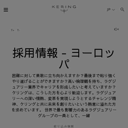
採
用
JP
情
報
-
ヨ
ケリング・グループ
ー
ロ
ッ
パ
ブランド
採用情報 - ヨーロッ
パ
人材
困難に対して果敢に立ち向かえますか？最後まで粘り強く
サステナビリティ
やり遂げることができますか？高い倫理観を持ち、ラグジ
ュアリー業界でキャリアを形成したいと考えていますか？
ケリングは、こうした方を心より歓迎します。ラグジュア
FINANCE
リーへの深い情熱、変革を実現しようとするチャレンジ精
神、ケリングと共に未来を創りたいという熱意に溢れた方
を求めています。 世界で最も影響力のあるラグジュアリー
プレスルーム
グループの一員として、一緒
採用情報
絞り込み検索