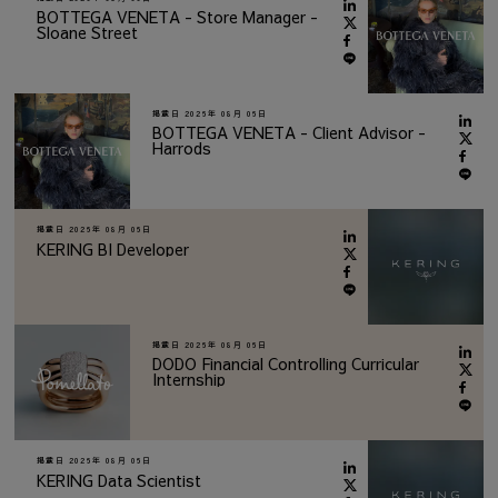
BOTTEGA VENETA - Store Manager -
Sloane Street
掲載日
2026年 08月 06日
BOTTEGA VENETA - Client Advisor -
Harrods
掲載日
2026年 08月 06日
KERING BI Developer
掲載日
2026年 08月 06日
DODO Financial Controlling Curricular
Internship
掲載日
2026年 08月 06日
KERING Data Scientist