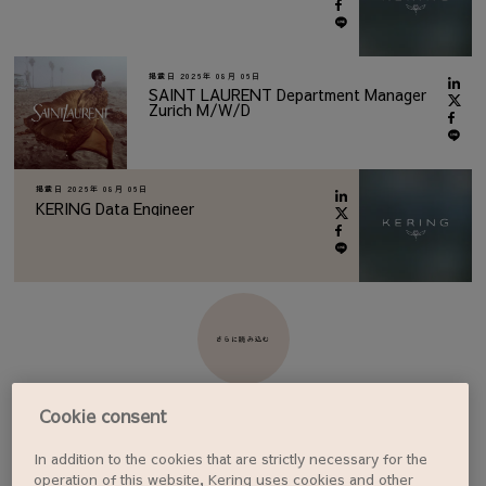
掲載日
2026年 08月 06日
SAINT LAURENT Department Manager
Zurich M/W/D
掲載日
2026年 08月 06日
KERING Data Engineer
さらに読み込む
Cookie consent
In addition to the cookies that are strictly necessary for the
ジョブアラートを設定する
operation of this website, Kering uses cookies and other