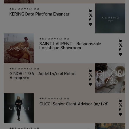
掲載日
2026年 08月 06日
KERING Data Platform Engineer
掲載日
2026年 08月 06日
SAINT LAURENT - Responsable
Logistique Showroom
掲載日
2026年 08月 06日
GINORI 1735 - Addetta/o al Robot
Aerografo
掲載日
2026年 08月 06日
GUCCI Senior Client Advisor (m/f/d)
掲載日
2026年 08月 06日