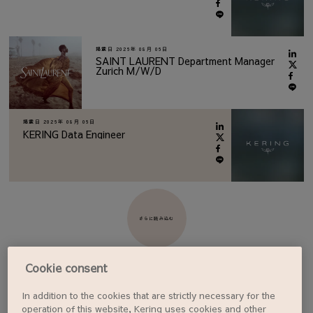
掲載日
2026年 08月 06日
SAINT LAURENT Department Manager
Zurich M/W/D
掲載日
2026年 08月 06日
KERING Data Engineer
さらに読み込む
Cookie consent
In addition to the cookies that are strictly necessary for the
ジョブアラートを設定する
operation of this website, Kering uses cookies and other