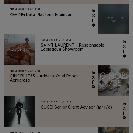
掲載日
2026年 08月 06日
KERING Data Platform Engineer
掲載日
2026年 08月 06日
SAINT LAURENT - Responsable
Logistique Showroom
掲載日
2026年 08月 06日
GINORI 1735 - Addetta/o al Robot
Aerografo
掲載日
2026年 08月 06日
GUCCI Senior Client Advisor (m/f/d)
掲載日
2026年 08月 06日