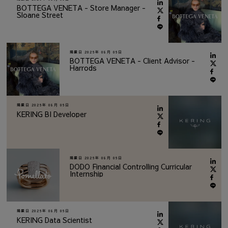
BOTTEGA VENETA - Store Manager -
Sloane Street
掲載日
2026年 08月 06日
BOTTEGA VENETA - Client Advisor -
Harrods
掲載日
2026年 08月 06日
KERING BI Developer
掲載日
2026年 08月 06日
DODO Financial Controlling Curricular
Internship
掲載日
2026年 08月 06日
KERING Data Scientist