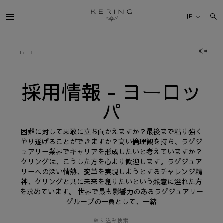
採
用
JP
情
報
-
ヨ
ケリング・グループ
ー
ロ
ッ
パ
ブランド
採用情報 - ヨーロッ
パ
人材
困難に対して果敢に立ち向かえますか？最後まで粘り強く
サステナビリティ
やり遂げることができますか？高い倫理観を持ち、ラグジ
ュアリー業界でキャリアを形成したいと考えていますか？
ケリングは、こうした方を心より歓迎します。ラグジュア
FINANCE
リーへの深い情熱、変革を実現しようとするチャレンジ精
神、ケリングと共に未来を創りたいという熱意に溢れた方
を求めています。 世界で最も影響力のあるラグジュアリー
プレスルーム
グループの一員として、一緒
採用情報
絞り込み検索