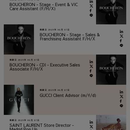
BOUCHERON - Stage - Event & VIC
Care Assistant (F/H/X)
掲載日
2026年 08月 07日
BOUCHERON - Stage - Sales &
Franchising Assistant F/H/X
掲載日
2026年 08月 07日
BOUCHERON - CDI - Executive Sales
Associate F/H/X
掲載日
2026年 08月 07日
GUCCI Client Advisor (m/f/d)
掲載日
2026年 08月 07日
SAINT LAURENT Store Director -
Madrid Pop Up