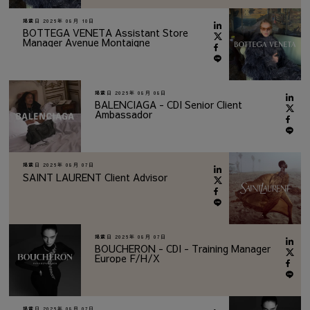
掲載日
2026年 08月 10日
BOTTEGA VENETA Assistant Store
Manager Avenue Montaigne
掲載日
2026年 08月 08日
BALENCIAGA - CDI Senior Client
Ambassador
掲載日
2026年 08月 07日
SAINT LAURENT Client Advisor
掲載日
2026年 08月 07日
BOUCHERON - CDI - Training Manager
Europe F/H/X
掲載日
2026年 08月 07日