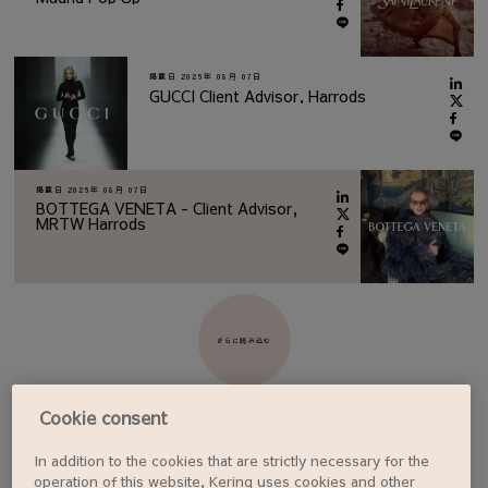
掲載日
2026年 08月 07日
GUCCI Client Advisor, Harrods
掲載日
2026年 08月 07日
BOTTEGA VENETA - Client Advisor,
MRTW Harrods
さらに読み込む
Cookie consent
In addition to the cookies that are strictly necessary for the
ジョブアラートを設定する
operation of this website, Kering uses cookies and other