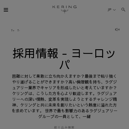
採
用
JP
情
報
-
ヨ
ケリング・グループ
ー
ロ
ッ
パ
ブランド
採用情報 - ヨーロッ
パ
人材
困難に対して果敢に立ち向かえますか？最後まで粘り強く
サステナビリティ
やり遂げることができますか？高い倫理観を持ち、ラグジ
ュアリー業界でキャリアを形成したいと考えていますか？
ケリングは、こうした方を心より歓迎します。ラグジュア
FINANCE
リーへの深い情熱、変革を実現しようとするチャレンジ精
神、ケリングと共に未来を創りたいという熱意に溢れた方
を求めています。 世界で最も影響力のあるラグジュアリー
プレスルーム
グループの一員として、一緒
採用情報
絞り込み検索