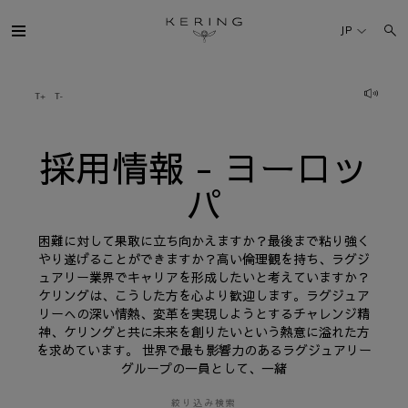
採
用
JP
情
報
-
ヨ
ケリング・グループ
ー
ロ
ッ
パ
ブランド
採用情報 - ヨーロッ
パ
人材
困難に対して果敢に立ち向かえますか？最後まで粘り強く
サステナビリティ
やり遂げることができますか？高い倫理観を持ち、ラグジ
ュアリー業界でキャリアを形成したいと考えていますか？
ケリングは、こうした方を心より歓迎します。ラグジュア
FINANCE
リーへの深い情熱、変革を実現しようとするチャレンジ精
神、ケリングと共に未来を創りたいという熱意に溢れた方
を求めています。 世界で最も影響力のあるラグジュアリー
プレスルーム
グループの一員として、一緒
採用情報
絞り込み検索