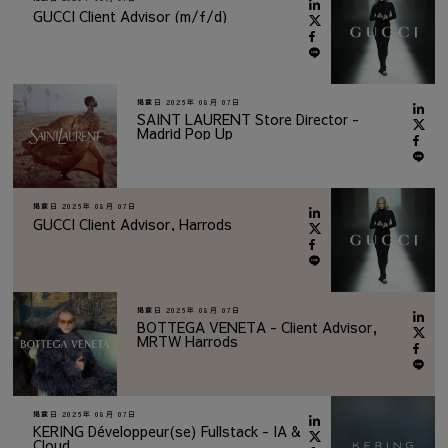
GUCCI Client Advisor (m/f/d)
掲載日
2026年 08月 07日
SAINT LAURENT Store Director -
Madrid Pop Up
掲載日
2026年 08月 07日
GUCCI Client Advisor, Harrods
掲載日
2026年 08月 07日
BOTTEGA VENETA - Client Advisor,
MRTW Harrods
掲載日
2026年 08月 07日
KERING Développeur(se) Fullstack - IA &
Cloud