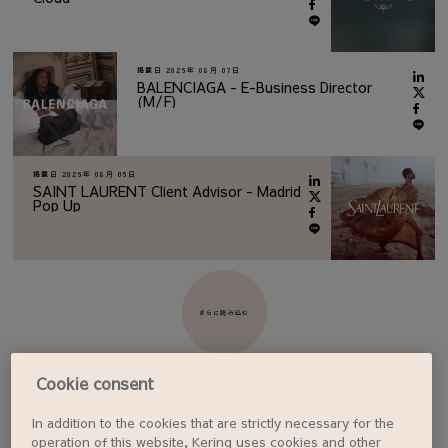
掲載日
2026年 08月 07日
BALENCIAGA - E-Business Director
(M/F)
掲載日
2026年 08月 06日
SAINT LAURENT Client Advisor - Madrid
Pop Up
さらに読み込む
Cookie consent
In addition to the cookies that are strictly necessary for the
ジョブアラートを設定する
operation of this website, Kering uses cookies and other