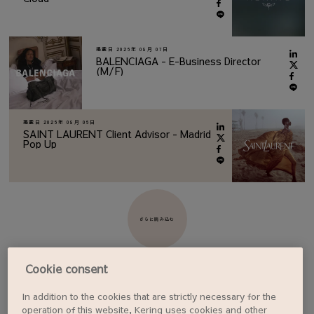
掲載日
2026年 08月 07日
BALENCIAGA - E-Business Director
(M/F)
掲載日
2026年 08月 06日
SAINT LAURENT Client Advisor - Madrid
Pop Up
さらに読み込む
Cookie consent
In addition to the cookies that are strictly necessary for the
ジョブアラートを設定する
operation of this website, Kering uses cookies and other