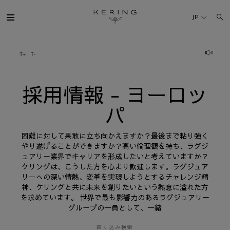
採
用
JP
情
報
-
ヨ
ケリング・グループ
ー
ロ
ッ
パ
ブランド
採用情報 - ヨーロッ
パ
人材
困難に対して果敢に立ち向かえますか？最後まで粘り強く
サステナビリティ
やり遂げることができますか？高い倫理観を持ち、ラグジ
ュアリー業界でキャリアを形成したいと考えていますか？
ケリングは、こうした方を心より歓迎します。ラグジュア
FINANCE
リーへの深い情熱、変革を実現しようとするチャレンジ精
神、ケリングと共に未来を創りたいという熱意に溢れた方
を求めています。 世界で最も影響力のあるラグジュアリー
プレスルーム
グループの一員として、一緒
採用情報
絞り込み検索