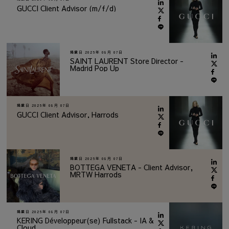
GUCCI Client Advisor (m/f/d)
掲載日
2026年 08月 07日
SAINT LAURENT Store Director -
Madrid Pop Up
掲載日
2026年 08月 07日
GUCCI Client Advisor, Harrods
掲載日
2026年 08月 07日
BOTTEGA VENETA - Client Advisor,
MRTW Harrods
掲載日
2026年 08月 07日
KERING Développeur(se) Fullstack - IA &
Cloud