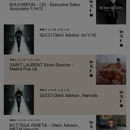
BOUCHERON - CDI - Executive Sales
Associate F/H/X
掲載日
2026年 08月 07日
GUCCI Client Advisor (m/f/d)
掲載日
2026年 08月 07日
SAINT LAURENT Store Director -
Madrid Pop Up
掲載日
2026年 08月 07日
GUCCI Client Advisor, Harrods
掲載日
2026年 08月 07日
BOTTEGA VENETA - Client Advisor,
MRTW Harrods