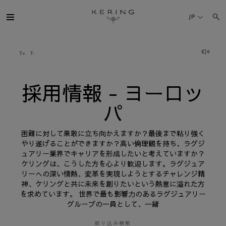
採
用
JP
情
報
-
ヨ
ケリング・グループ
ー
ロ
ッ
パ
ブランド
採用情報 - ヨーロッ
パ
人材
困難に対して果敢に立ち向かえますか？最後まで粘り強く
サステナビリティ
やり遂げることができますか？高い倫理観を持ち、ラグジ
ュアリー業界でキャリアを形成したいと考えていますか？
ケリングは、こうした方を心より歓迎します。ラグジュア
FINANCE
リーへの深い情熱、変革を実現しようとするチャレンジ精
神、ケリングと共に未来を創りたいという熱意に溢れた方
を求めています。 世界で最も影響力のあるラグジュアリー
プレスルーム
グループの一員として、一緒
採用情報
絞り込み検索