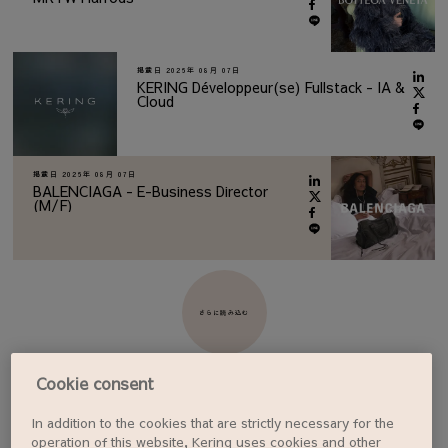
掲載日
2026年 08月 07日
KERING Développeur(se) Fullstack - IA &
Cloud
掲載日
2026年 08月 07日
BALENCIAGA - E-Business Director
(M/F)
さらに読み込む
Cookie consent
In addition to the cookies that are strictly necessary for the
ジョブアラートを設定する
operation of this website, Kering uses cookies and other