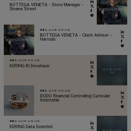
BOTTEGA VENETA - Store Manager -
Sloane Street
掲載日
2026年 08月 06日
BOTTEGA VENETA - Client Advisor -
Harrods
掲載日
2026年 08月 06日
KERING BI Developer
掲載日
2026年 08月 06日
DODO Financial Controlling Curricular
Internship
掲載日
2026年 08月 06日
KERING Data Scientist