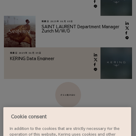
掲載日
2026年 08月 06日
SAINT LAURENT Department Manager
Zurich M/W/D
掲載日
2026年 08月 06日
KERING Data Engineer
さらに読み込む
Cookie consent
In addition to the cookies that are strictly necessary for the
ジョブアラートを設定する
operation of this website, Kering uses cookies and other