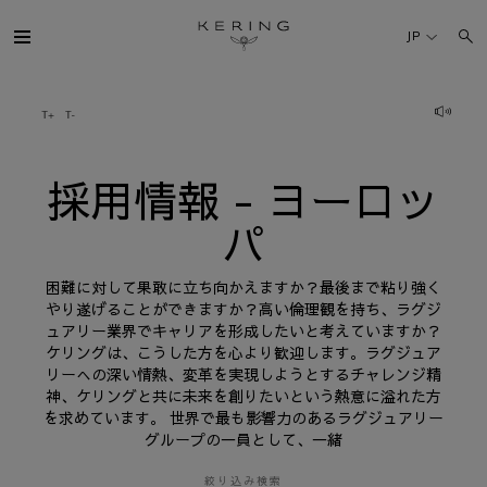
採
用
JP
情
報
-
ヨ
ケリング・グループ
ー
ロ
ッ
パ
ブランド
採用情報 - ヨーロッ
パ
人材
困難に対して果敢に立ち向かえますか？最後まで粘り強く
サステナビリティ
やり遂げることができますか？高い倫理観を持ち、ラグジ
ュアリー業界でキャリアを形成したいと考えていますか？
ケリングは、こうした方を心より歓迎します。ラグジュア
FINANCE
リーへの深い情熱、変革を実現しようとするチャレンジ精
神、ケリングと共に未来を創りたいという熱意に溢れた方
を求めています。 世界で最も影響力のあるラグジュアリー
プレスルーム
グループの一員として、一緒
採用情報
絞り込み検索