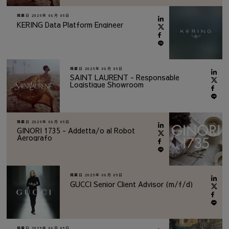
掲載日
2026年 08月 06日
KERING Data Platform Engineer
掲載日
2026年 08月 06日
SAINT LAURENT - Responsable
Logistique Showroom
掲載日
2026年 08月 06日
GINORI 1735 - Addetta/o al Robot
Aerografo
掲載日
2026年 08月 06日
GUCCI Senior Client Advisor (m/f/d)
掲載日
2026年 08月 06日