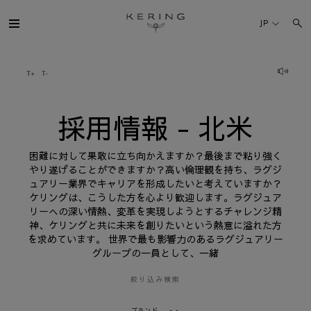
採
用
JP
情
報
-
北
ケリング・グループ
米
ブランド
採用情報 - 北米
人材
困難に対して果敢に立ち向かえますか？最後まで粘り強く
やり遂げることができますか？高い倫理観を持ち、ラグジ
ュアリー業界でキャリアを形成したいと考えていますか？
サステナビリティ
ケリングは、こうした方を心より歓迎します。ラグジュア
リーへの深い情熱、変革を実現しようとするチャレンジ精
神、ケリングと共に未来を創りたいという熱意に溢れた方
FINANCE
を求めています。 世界で最も影響力のあるラグジュアリー
グループの一員として、一緒
プレスルーム
絞り込み検索
採用情報
ブランド