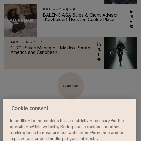
掲載日
2026年 08月 07日
BALENCIAGA Sales & Client Advisor
(Keyholder) | Boston Copley Place
掲載日
2026年 08月 07日
GUCCI Sales Manager - Mexico, South
America and Caribbean
さらに読み込む
Cookie consent
In addition to the cookies that are strictly necessary for the
ジョブアラートを設定する
operation of this website, Kering uses cookies and other
tracking tools to measure our website performance and to
improve our understanding of your interests.