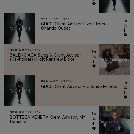
掲載日
2026年 08月 07日
GUCCI Client Advisor Fixed Term -
Orlando Outlet
掲載日
2026年 08月 07日
BALENCIAGA Sales & Client Advisor
(Keyholder) | Holt Renfrew Bloor
掲載日
2026年 08月 07日
GUCCI Client Advisor - Orlando Millenia
掲載日
2026年 08月 07日
BOTTEGA VENETA Client Advisor, NY
Flagship