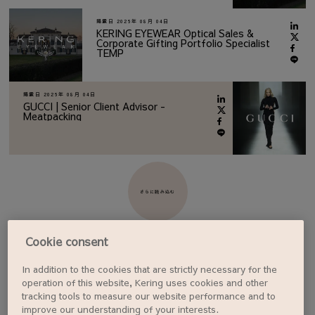
掲載日
2026年 08月 04日
KERING EYEWEAR Optical Sales &
Corporate Gifting Portfolio Specialist
TEMP
掲載日
2026年 08月 04日
GUCCI | Senior Client Advisor -
Meatpacking
さらに読み込む
Cookie consent
In addition to the cookies that are strictly necessary for the
ジョブアラートを設定する
operation of this website, Kering uses cookies and other
tracking tools to measure our website performance and to
improve our understanding of your interests.