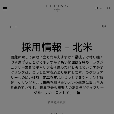
採
用
JP
情
報
-
北
ケリング・グループ
米
ブランド
採用情報 - 北米
人材
困難に対して果敢に立ち向かえますか？最後まで粘り強く
やり遂げることができますか？高い倫理観を持ち、ラグジ
ュアリー業界でキャリアを形成したいと考えていますか？
サステナビリティ
ケリングは、こうした方を心より歓迎します。ラグジュア
リーへの深い情熱、変革を実現しようとするチャレンジ精
神、ケリングと共に未来を創りたいという熱意に溢れた方
FINANCE
を求めています。 世界で最も影響力のあるラグジュアリー
グループの一員として、一緒
プレスルーム
絞り込み検索
採用情報
ブランド