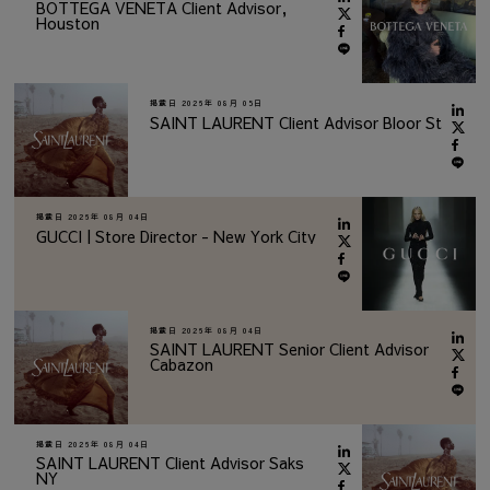
BOTTEGA VENETA Client Advisor,
Houston
掲載日
2026年 08月 05日
SAINT LAURENT Client Advisor Bloor St
掲載日
2026年 08月 04日
GUCCI | Store Director - New York City
掲載日
2026年 08月 04日
SAINT LAURENT Senior Client Advisor
Cabazon
掲載日
2026年 08月 04日
SAINT LAURENT Client Advisor Saks
NY