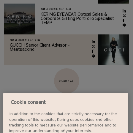
掲載日
2026年 08月 04日
KERING EYEWEAR Optical Sales &
Corporate Gifting Portfolio Specialist
TEMP
掲載日
2026年 08月 04日
GUCCI | Senior Client Advisor -
Meatpacking
さらに読み込む
Cookie consent
In addition to the cookies that are strictly necessary for the
ジョブアラートを設定する
operation of this website, Kering uses cookies and other
tracking tools to measure our website performance and to
improve our understanding of your interests.