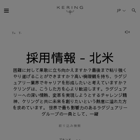
採
用
JP
情
報
-
北
ケリング・グループ
米
ブランド
採用情報 - 北米
人材
困難に対して果敢に立ち向かえますか？最後まで粘り強く
やり遂げることができますか？高い倫理観を持ち、ラグジ
ュアリー業界でキャリアを形成したいと考えていますか？
サステナビリティ
ケリングは、こうした方を心より歓迎します。ラグジュア
リーへの深い情熱、変革を実現しようとするチャレンジ精
神、ケリングと共に未来を創りたいという熱意に溢れた方
FINANCE
を求めています。 世界で最も影響力のあるラグジュアリー
グループの一員として、一緒
プレスルーム
絞り込み検索
採用情報
ブランド