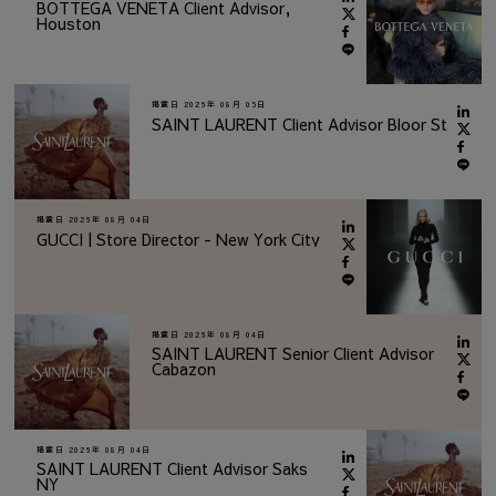
BOTTEGA VENETA Client Advisor,
Houston
掲載日
2026年 08月 05日
SAINT LAURENT Client Advisor Bloor St
掲載日
2026年 08月 04日
GUCCI | Store Director - New York City
掲載日
2026年 08月 04日
SAINT LAURENT Senior Client Advisor
Cabazon
掲載日
2026年 08月 04日
SAINT LAURENT Client Advisor Saks
NY