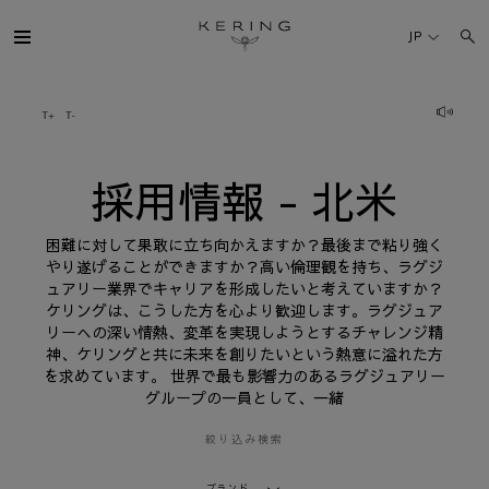
採
用
JP
情
報
-
北
ケリング・グループ
米
ブランド
採用情報 - 北米
人材
困難に対して果敢に立ち向かえますか？最後まで粘り強く
やり遂げることができますか？高い倫理観を持ち、ラグジ
ュアリー業界でキャリアを形成したいと考えていますか？
サステナビリティ
ケリングは、こうした方を心より歓迎します。ラグジュア
リーへの深い情熱、変革を実現しようとするチャレンジ精
神、ケリングと共に未来を創りたいという熱意に溢れた方
FINANCE
を求めています。 世界で最も影響力のあるラグジュアリー
グループの一員として、一緒
プレスルーム
絞り込み検索
採用情報
ブランド