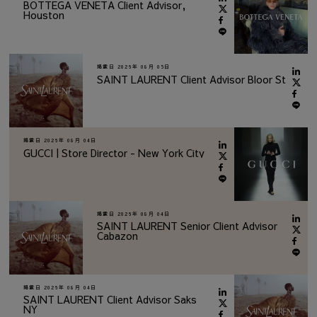
BOTTEGA VENETA Client Advisor,
Houston
掲載日
2026年 08月 05日
SAINT LAURENT Client Advisor Bloor St
掲載日
2026年 08月 04日
GUCCI | Store Director - New York City
掲載日
2026年 08月 04日
SAINT LAURENT Senior Client Advisor
Cabazon
掲載日
2026年 08月 04日
SAINT LAURENT Client Advisor Saks
NY