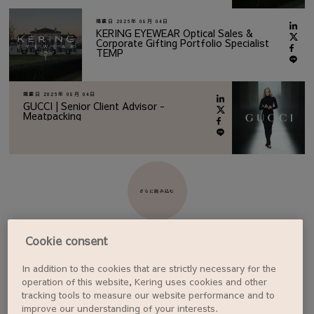
掲載日
2026年 08月 04日
KERING EYEWEAR Optical Sales &
Corporate Gifting Portfolio Specialist
TEMP
掲載日
2026年 08月 04日
GUCCI | Senior Client Advisor -
Meatpacking
さらに読み込む
Cookie consent
In addition to the cookies that are strictly necessary for the
ジョブアラートを設定する
operation of this website, Kering uses cookies and other
tracking tools to measure our website performance and to
improve our understanding of your interests.