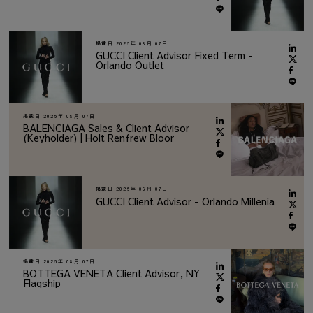
掲載日
2026年 08月 07日
GUCCI Client Advisor Fixed Term -
Orlando Outlet
掲載日
2026年 08月 07日
BALENCIAGA Sales & Client Advisor
(Keyholder) | Holt Renfrew Bloor
掲載日
2026年 08月 07日
GUCCI Client Advisor - Orlando Millenia
掲載日
2026年 08月 07日
BOTTEGA VENETA Client Advisor, NY
Flagship