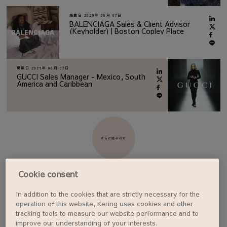
掲載日
2026年 08月 07日
BALENCIAGA Sales & Client Advisor
(Keyholder) | Boston Copley Place
掲載日
2026年 08月 07日
GUCCI Sales Manager - Mexico, South
America and Caribbean
さらに読み込む
Cookie consent
In addition to the cookies that are strictly necessary for the
ジョブアラートを設定する
operation of this website, Kering uses cookies and other
tracking tools to measure our website performance and to
improve our understanding of your interests.