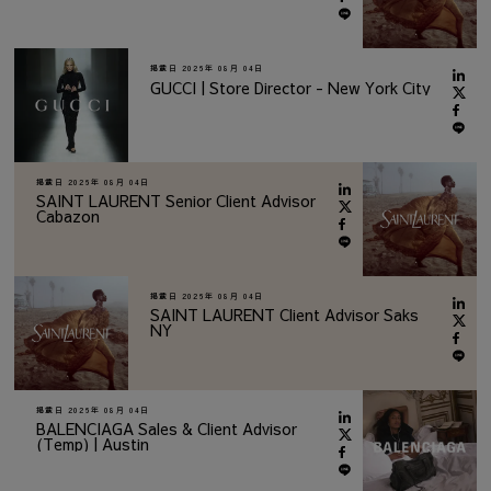
掲載日
2026年 08月 04日
GUCCI | Store Director - New York City
掲載日
2026年 08月 04日
SAINT LAURENT Senior Client Advisor
Cabazon
掲載日
2026年 08月 04日
SAINT LAURENT Client Advisor Saks
NY
掲載日
2026年 08月 04日
BALENCIAGA Sales & Client Advisor
(Temp) | Austin