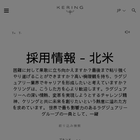
採
用
JP
情
報
-
北
ケリング・グループ
米
ブランド
採用情報 - 北米
人材
困難に対して果敢に立ち向かえますか？最後まで粘り強く
やり遂げることができますか？高い倫理観を持ち、ラグジ
ュアリー業界でキャリアを形成したいと考えていますか？
サステナビリティ
ケリングは、こうした方を心より歓迎します。ラグジュア
リーへの深い情熱、変革を実現しようとするチャレンジ精
神、ケリングと共に未来を創りたいという熱意に溢れた方
FINANCE
を求めています。 世界で最も影響力のあるラグジュアリー
グループの一員として、一緒
プレスルーム
絞り込み検索
採用情報
ブランド