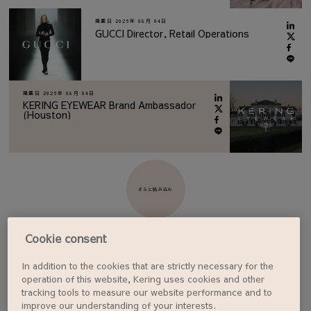
掲載日
2026年 08月 04日
GUCCI Director, Retail Operations
掲載日
2026年 08月 04日
KERING EYEWEAR Brand Ambassador
(Houston)
さらに読み込む
Cookie consent
In addition to the cookies that are strictly necessary for the
ジョブアラートを設定する
operation of this website, Kering uses cookies and other
tracking tools to measure our website performance and to
improve our understanding of your interests.