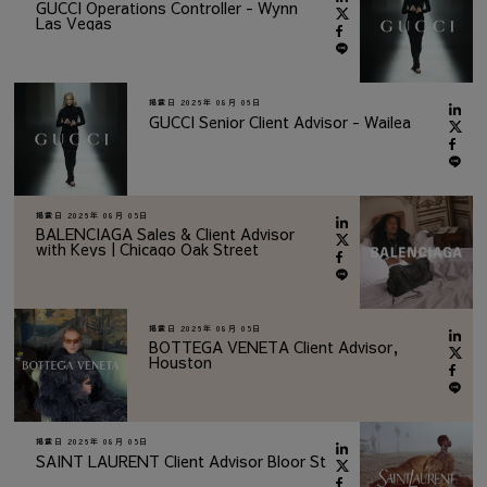
GUCCI Operations Controller - Wynn
Las Vegas
掲載日
2026年 08月 06日
GUCCI Senior Client Advisor - Wailea
掲載日
2026年 08月 05日
BALENCIAGA Sales & Client Advisor
with Keys | Chicago Oak Street
掲載日
2026年 08月 05日
BOTTEGA VENETA Client Advisor,
Houston
掲載日
2026年 08月 05日
SAINT LAURENT Client Advisor Bloor St