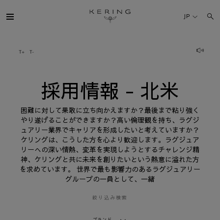
採
用
JP
情
報
-
北
ケリング・グループ
米
ブランド
採用情報 - 北米
人材
困難に対して果敢に立ち向かえますか？最後まで粘り強く
やり遂げることができますか？高い倫理観を持ち、ラグジ
ュアリー業界でキャリアを形成したいと考えていますか？
サステナビリティ
ケリングは、こうした方を心より歓迎します。ラグジュア
リーへの深い情熱、変革を実現しようとするチャレンジ精
神、ケリングと共に未来を創りたいという熱意に溢れた方
FINANCE
を求めています。 世界で最も影響力のあるラグジュアリー
グループの一員として、一緒
プレスルーム
絞り込み検索
採用情報
ブランド