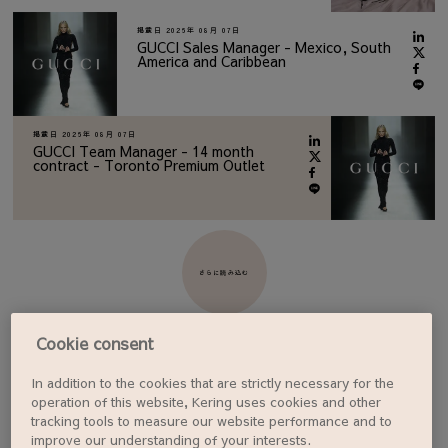
掲載日
2026年 08月 07日
GUCCI Sales Manager - Mexico, South
America and Caribbean
掲載日
2026年 08月 07日
GUCCI Team Manager - 14 month
contract - Toronto Premium Outlet
さらに読み込む
Cookie consent
In addition to the cookies that are strictly necessary for the
ジョブアラートを設定する
operation of this website, Kering uses cookies and other
tracking tools to measure our website performance and to
improve our understanding of your interests.