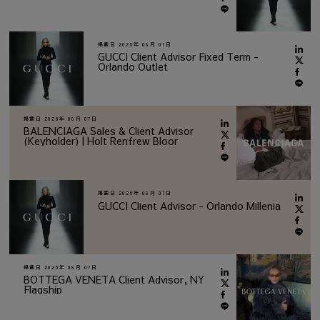
掲載日
2026年 08月 07日
GUCCI Client Advisor Fixed Term -
Orlando Outlet
掲載日
2026年 08月 07日
BALENCIAGA Sales & Client Advisor
(Keyholder) | Holt Renfrew Bloor
掲載日
2026年 08月 07日
GUCCI Client Advisor - Orlando Millenia
掲載日
2026年 08月 07日
BOTTEGA VENETA Client Advisor, NY
Flagship