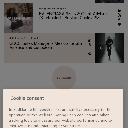
掲載日
2026年 08月 07日
BALENCIAGA Sales & Client Advisor
(Keyholder) | Boston Copley Place
掲載日
2026年 08月 07日
GUCCI Sales Manager - Mexico, South
America and Caribbean
さらに読み込む
Cookie consent
In addition to the cookies that are strictly necessary for the
ジョブアラートを設定する
operation of this website, Kering uses cookies and other
tracking tools to measure our website performance and to
improve our understanding of your interests.