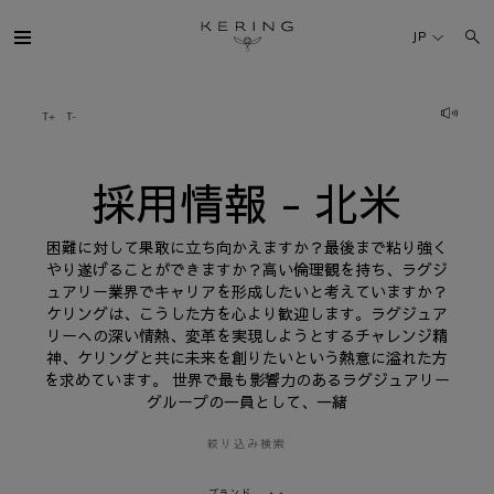
採
用
JP
情
報
-
北
ケリング・グループ
米
ブランド
採用情報 - 北米
人材
困難に対して果敢に立ち向かえますか？最後まで粘り強く
やり遂げることができますか？高い倫理観を持ち、ラグジ
ュアリー業界でキャリアを形成したいと考えていますか？
サステナビリティ
ケリングは、こうした方を心より歓迎します。ラグジュア
リーへの深い情熱、変革を実現しようとするチャレンジ精
神、ケリングと共に未来を創りたいという熱意に溢れた方
FINANCE
を求めています。 世界で最も影響力のあるラグジュアリー
グループの一員として、一緒
プレスルーム
絞り込み検索
採用情報
ブランド