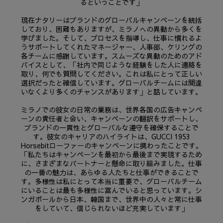
るということです」
現在ナタリーはブランドのグローバルキャンペーンを統括
しており、困難もありますが、ミラノへの異動から多くを
学びました。そして、プロセスを指導し、仕事に慣れるよ
うサポートしてくれたマネージャー、人事部、ケリングの
各チームに感謝しています。スムーズな異動のためのアド
バイスとして、「社内で同じような経験をした人に連絡を
取り、何でも質問してください。これは私にとって正しい
選択だったと確信しています。グローバルチームには間違
いなくより多くのチャンスがあります」と話しています。
ミラノでの彼女の日常の業務は、世界各国の広告キャンペ
ーンの責任者と会い、キャンペーンの翻訳をサポートし、
ブランドの一貫性とグローバルな遵守を確保することで
す。彼女のキャリアのハイライトは、GUCCI 1953
Horsebitローファーのキャンペーンに携わったことです。
「私たちはキャンペーンを最初から最後まで実現するため
に、さまざまなパートナーと懸命に取り組みました。仕事
の一番の魅力は、あらゆる人たちと仕事ができることで
す。多様性は私にとって本当に重要で、グローバルチーム
にいることは最も多様性に富んでいると思っています。シ
ンガポールから日本、韓国まで、世界中の人々と常に仕事
をしていて、信じられないほど充実しています」