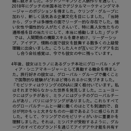
職に就きました。ネットワーキングと人脈作りを通じて、
2018年にグッチの米国本社でデジタルマーケティングマネ
ージャーのポジションを得ました。ケリング・グループに
加わり、新しく活気ある企業文化を目にしました。「当時
から、グッチは多様性の面でリーダー的な存在でした。強
い女性や個性的な人がたくさんいて、特に黒人女性たちの
連帯感を目の当たりにして、本当に感動しました」グッチ
では、人間関係の構築スキルを磨き続け、リーダーシッ
プ、アイデア、情熱の面で彼女を鼓舞する数多くの上級管
理職に出会いました。こうした人々が互いにアイデアを出
し合う会社感覚は、今でも彼女の中に残っています。
4年後、彼女はミラノにあるグッチ本社にグローバル・メデ
ィア・シニアマネージャーとして異動する機会を得まし
た。旅行好きの彼女は、グローバル・グループで働くこと
で国際的な経験がどれほど得られるかに気づきました。
「モビリティはケリングのDNAに深く根付いています。私
はそれまで知らなかった世界を発見しました。ニューヨー
クにはグッチがあり、ミラノにはグッチのグローバルチー
ムがあり、パリにはケリングがありました。これらすべて
のグローバルチームと一緒に働くのはとても刺激的で、自
分が何かもっと大きなものの一部であるように感じられま
した。そして、ケリングでのモビリティがいかに重要かを
理解しました。それは、ミツバチが受粉するように、グル
ープのすべてのブランドを通じてアイデアや才能を共有す