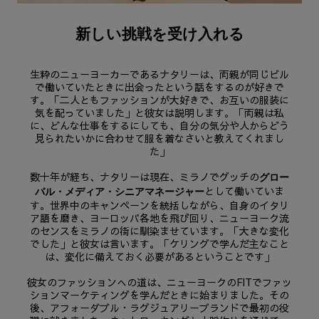
新しい挑戦を受け入れる
生粋のニューヨーカーであるナタリーは、両親が同じビル
で働いていたときに出会ったという話をするのが好きで
す。「二人ともファッションが大好きで、お互いの服装に
気を配っていました」と彼女は説明します。「両親は私
に、どんな仕事をするにしても、自分の気分や人からどう
見られたいかに合わせて服を着なさいと教えてくれまし
た」
数十年が経ち、ナタリーは現在、ミラノでグッチの
グロー
として働いていま
バル・メディア・シニアマネージャー
す。世界中のキャンペーンを統括しながら、自身のイタリ
ア語を磨き、ヨーロッパ各地を飛び回り、ニューヨーク流
のセンスをミラノの街に馴染ませています。「大きな変化
でした」と彼女は言います。「ケリングで学んだ主なこと
は、変化に備えておく必要があるということです」
彼女のファッションへの道は、ニューヨークのFITでファッ
ションマーケティングを学んだときに始まりました。その
後、アフォーダブル・ラグジュアリーブランドで最初の役