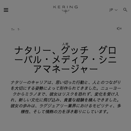
ナ
タ
JP
リ
ケリング・グループ
ー、
グ
人材
ブランド
ナタリー、グッチ グロ
ッ
ーバル・メディア・シニ
チ
人材
アマネージャー
グ
ロ
サステナビリティ
ナタリーのキャリアは、思い切った行動と、人とのつながり
ー
を大切にする姿勢によって形作られてきました。ニューヨー
クからミラノまで、彼女はリスクを恐れず、変化を受け入
バ
FINANCE
れ、新しい文化に飛び込み、貴重な経験を積んできました。
ル・
彼女の歩みは、ラグジュアリー業界におけるモビリティ、多
様性、そして情熱の力を浮き彫りにしています。
メ
プレスルーム
デ
採用情報