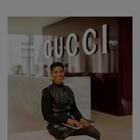
ィ
ア・
シ
ニ
ア
マ
ネ
ー
ジ
ャ
ー