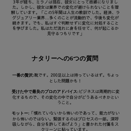
3年が経ち、ミラノは現在、彼女にとって故郷になりまし
た。しかし、彼女は業界での変化が避けられないことを理
解しています。「この5年間は人生の教訓でした。経済、ラ
グジュアリー業界…多くのことが流動的で、今後も変化が
続きます。でも、私はすぐ判断せずに変化に対処すること
を学びました。私はただ流れに身を任せて、何が起こるか
見守るつもりです」
ナタリーへの6つの質問
靴です。200足以上は持っているはず。ちょっ
一番の贅沢:
とした問題かも！
ビジネスは周期的に変
受けた中で最良のプロのアドバイス:
化するもので、その変化の中で自分がどうあるべきかとい
うこと。
「慣れていないから怖いのであって、能力がない
モットー:
から怖いのではない。緊張するのはプロセスの一部。深呼
吸しながら、自分を許してあげよう」と書かれた付箋をス
クリーンに貼っています。