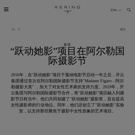
“跃
CN
动
她
开云简介
影”项
目
集团
旗下品牌
“跃动她影”项目在阿尔勒国
在
际摄影节
阿
人才
尔
2016年，在“跃动她影”项目于戛纳电影节启动一年之后，开云
勒
集团通过首次在阿尔勒国际摄影节支持“Madame Figaro - 阿尔
可持续发展
勒摄影大奖” ，加大了对女性艺术家的支持力度。2019年，开
国
云集团与阿尔勒国际摄影节合作，将“跃动她影”项目融入到摄
际
FINANCE
影节日程当中。他们共同创建了“跃动她影”摄影奖，旨在提高
女性摄影师的行业地位。同年，他们还创立了“跃动她影”实验
摄
室，以支持那些聚焦于摄影中女性形象的艺术项目。
媒体
影
节
加入我们