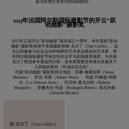
影与其他艺术形式的深刻联结。
2025年法国阿尔勒国际摄影节的开云“跃
动她影”摄影奖
2025年正值开云“跃动她影”项目成立十周年，本年度的“跃动
她影”摄影奖将授予美国摄影师南·戈尔丁（Nan Goldin）。这
位以积极参与社会运动和纯粹的艺术表达闻名的艺术家，将
在阿尔勒国际摄影节标志性的古罗马剧场接受颁奖。为庆祝
戈尔丁暌违多年重返阿尔勒，圣布莱斯教堂将展出其极具个
人风格的新作《司汤达综合症》。
历届“跃动她影”摄影奖得主包括：苏珊·梅塞拉斯（Susan
Meiselas）、萨宾·韦斯（Sabine Weiss）、利兹·约翰逊·阿图
尔（Liz Johnson Artur）、巴贝特·曼戈尔特（Babette
Mangolte）、罗桑杰拉·伦诺（Rosângela Rennó）和石内都
（Ishiuchi Miyako）
南·戈尔丁（Nan Goldin）