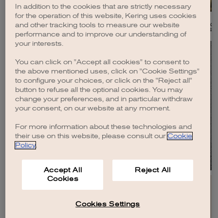
In addition to the cookies that are strictly necessary
for the operation of this website, Kering uses cookies
Death of Orpheus, 2024.
Diana in the b
and other tracking tools to measure our website
©
COURTESY OF THE ARTIST / GAGOSIAN.
©
COURTESY OF THE AR
performance and to improve our understanding of
your interests.
You can click on "Accept all cookies" to consent to
the above mentioned uses, click on "Cookie Settings"
to configure your choices, or click on the "Reject all"
关于跃动她影
button to refuse all the optional cookies. You may
change your preferences, and in particular withdraw
your consent, on our website at any moment.
探索
For more information about these technologies and
their use on this website, please consult our
Cookie
Policy
.
Accept All
Reject All
Cookies
Cookies Settings