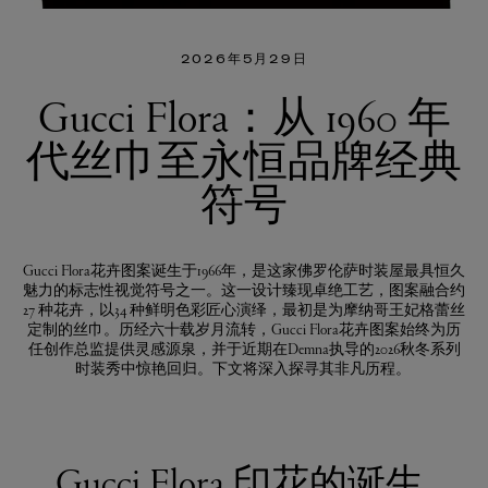
典
符
2026年5月29日
号
Gucci Flora：从 1960 年
代丝巾至永恒品牌经典
符号
Gucci Flora花卉图案诞生于1966年，是这家佛罗伦萨时装屋最具恒久
魅力的标志性视觉符号之一。这一设计臻现卓绝工艺，图案融合约
27 种花卉，以34 种鲜明色彩匠心演绎，最初是为摩纳哥王妃格蕾丝
定制的丝巾。历经六十载岁月流转，Gucci Flora花卉图案始终为历
任创作总监提供灵感源泉，并于近期在Demna执导的2026秋冬系列
时装秀中惊艳回归。下文将深入探寻其非凡历程。
Gucci Flora 印花的诞生