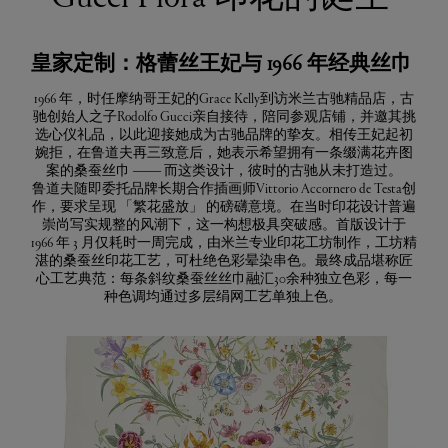
皇家定制：格蕾丝王妃与 1966 年经典丝巾
1966 年，时任摩纳哥王妃的Grace Kelly到访米兰古驰精品店，古
驰创始人之子Rodolfo Gucci亲自接待，陪同参观店铺，并邀其挑
选心仪礼品，以此迎接她成为古驰品牌的挚友。相传王妃起初
婉拒，在鲁道夫再三致意后，她表示希望拥有一条缀满花卉图
案的桑蚕丝巾 —— 而这类设计，彼时的古驰从未打造过。
鲁道夫随即委托品牌长期合作插画师Vittorio Accornero de Testa创
作，要求呈现 「繁花盛放」 的磅礴意境。在当时印花设计普遍
崇尚写实规整的风潮下，这一构想极具突破感。首版设计于
1966 年 3 月仅耗时一周完成，由米兰专业印花工坊制作，工坊精
湛的桑蚕丝印花工艺，可杜绝色彩晕染串色。最终成品堪称匠
心工艺典范：每条斜纹桑蚕丝丝巾融汇30余种独立色彩，每一
种色调均通过多层绢网工艺单独上色。