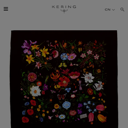
Gucci
CN
Flora：
从
开云简介
1960
年
旗下品牌
代
丝
人才
巾
至
可持续发展
永
恒
FINANCE
品
媒体
牌
经
加入我们