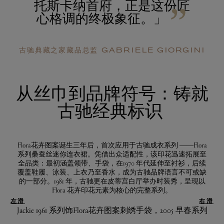
托斯卡纳首府，正是这份匠
”
心格调的终极象征。」
古驰典藏之家藏品总监 GABRIELE GIORGINI
从丝巾到品牌符号：铸就
古驰经典标识
Flora花卉图案诞生三年后，首次应用于古驰成衣系列 ——Flora
系列桑蚕丝迷你连衣裙。凭借出众适配性，该印花迅速拓展至
全品类：最初涵盖领带、手袋，在1970 年代延伸至衬衫，后续
覆盖鞋履、泳装、上衣乃至香水，成为古驰品牌语言不可或缺
的一部分。1981 年，古驰更在皮蒂宫白厅举办时装秀，呈现以
Flora 花卉印花元素为核心的完整系列。
左滑
右滑
Jackie 1961 系列饰Flora花卉图案刺绣手袋，2005 早春系列