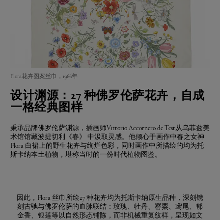
Flora花卉图案丝巾，1966年
设计渊源：27 种佛罗伦萨花卉，自成
一格经典图样
秉承品牌佛罗伦萨渊源，插画师Vittorio Accornero de Test从乌菲兹美
术馆馆藏波提切利《春》 中汲取灵感。他倾心于画作中春之女神
Flora 白裙上的野生花卉与绚烂色彩，同时画作中所描绘的均为托
斯卡纳本土植物，堪称当时的一份时代植物图鉴。
因此，Flora 丝巾所绘27 种花卉均为托斯卡纳原生品种，深刻镌
刻古驰与佛罗伦萨的血脉联结：玫瑰、牡丹、罂粟、鸢尾、郁
金香、银莲等以自然形态铺陈，而非机械重复纹样，呈现如文