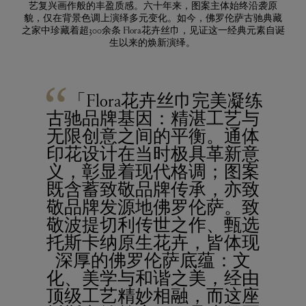
艺复兴画作般的丰盈质感。六十年来，图案主体始终沿袭原
貌，仅在背景色调上演绎多元变化。如今，佛罗伦萨古驰典藏
之家中珍藏着超300余条 Flora花卉丝巾，见证这一经典元素自诞
生以来的焕新演绎。
“
「Flora花卉丝巾完美凝练
古驰品牌基因：精湛工艺与
无限创意之间的平衡。通体
印花设计在当时极具革新意
义，彰显着现代格调；图案
既含蓄致敬品牌传承，亦致
敬品牌发源地佛罗伦萨。致
敬波提切利传世之作、甄选
托斯卡纳原生花卉，皆体现
深厚的佛罗伦萨底蕴：文
化、美学与和谐之美，经由
顶级工艺精妙相融，而这座