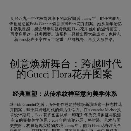
历经八九十年代极简风潮下的沉寂期后，2005 年，时任古驰配
饰创意总监Frida Giannini焕新演绎Flora花卉图案。她从童年记忆
中汲取灵感，感念母亲与祖母佩戴 Flora花卉 丝巾的温情画面，
再度启用这一经典图案。该系列一经推出即大获成功，也标志
着Flora花卉图案在 21 世纪重回品牌视野、再度大放异彩。
创意焕新舞台：跨越时代
的Gucci Flora花卉图案
经典重塑：从传承纹样至意向美学体系
继Frida Giannini之后，历任创作总监持续焕新演绎这一标志性花
卉图案，赋予其跨越时代的鲜活生命力。在Alessandro Michele执
掌设计期间，Flora 花卉图案从单一印花升华为充满象征与浪漫
主义的完整美学体系：2016 年的古驰花园，将时装、艺术与历
史交融，构筑超现实植物梦境；2019 年，他为 Flora 花卉注入全
新色彩 —— 霓虹玫红、明黄、湛蓝应用于手袋、丝巾与成衣，