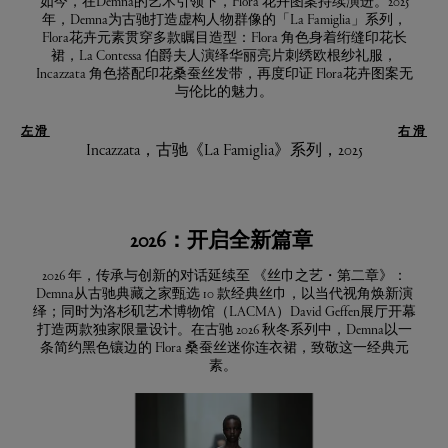
如今，在Demna的艺术引领下，Flora 花卉图案持续演进。2025
年，Demna为古驰打造虚构人物群像的「La Famiglia」系列，
Flora花卉元素贯穿多款瞩目造型：Flora 角色身着绗缝印花长
裙，La Contessa 伯爵夫人演绎华丽亮片刺绣欧根纱礼服，
Incazzata 角色搭配印花桑蚕丝发带，再度印证 Flora花卉图案无
与伦比的魅力。
左滑
右滑
Incazzata，古驰《La Famiglia》系列，2025
2026：开启全新篇章
2026 年，传承与创新的对话延续至 《丝巾之艺・第二章》：
Demna从古驰典藏之家甄选 10 款经典丝巾，以当代视角焕新演
绎；同时为洛杉矶艺术博物馆（LACMA）David Geffen展厅开幕
打造两款独家限量设计。在古驰 2026 秋冬系列中，Demna以一
条简约黑色镶边的 Flora 桑蚕丝迷你连衣裙，致敬这一经典元
素。