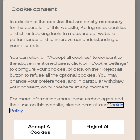
2014年，Roberto Vedovotto加入开云集团，创建并领导开云眼
Cookie consent
镜，彻底改变了行业常规和传统商业模式。开云眼镜的发展
愿景是成为全球奢侈品行业和高端眼镜领域的翘楚。如今，
In addition to the cookies that are strictly necessary
开云眼镜是最具影响力的高端精品眼镜公司之一，贯穿设
计、生产和销售等环节，打造了由17个品牌组成的完整、均
for the operation of this website, Kering uses cookies
衡的品牌矩阵。
and other tracking tools to measure our website
performance and to improve our understanding of
Roberto Vedovotto，意大利籍，持有米兰博科尼大学
your interests.
（Bocconi University）的工商管理学位以及伦敦商学院
（London Business School）的金融硕士学位。
You can click on "Accept all cookies" to consent to
the above mentioned uses, click on "Cookie Settings"
to configure your choices, or click on the "Reject all"
button to refuse all the optional cookies. You may
change your preferences, and in particular withdraw
your consent, on our website at any moment.
For more information about these technologies and
EN
FR
IT
CN
JP
their use on this website, please consult our
Cookie
Policy
.
网站地图
Accept All
Reject All
联系我们
Cookies
法务
致谢
隐私政策