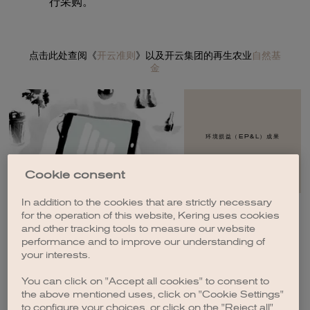
行采购。
点击此处查阅《
开云准则
》以及开云集团的再生农业
自然基
金
环境损益（EP&L）成果
Cookie consent
In addition to the cookies that are strictly necessary
for the operation of this website, Kering uses cookies
and other tracking tools to measure our website
performance and to improve our understanding of
温室气体排放
your interests.
You can click on "Accept all cookies" to consent to
the above mentioned uses, click on "Cookie Settings"
to configure your choices, or click on the "Reject all"